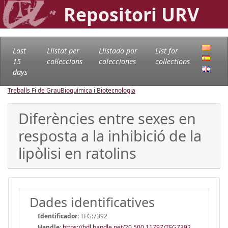
Repositori URV
Last
Llistat per
Llistado por
List for
15
col·leccions
colecciones
collections
days
Treballs Fi de Grau
Bioquímica i Biotecnologia
Diferències entre sexes en
resposta a la inhibició de la
lipòlisi en ratolins
Dades identificatives
Identificador:
TFG:7392
Handle
:
https://hdl.handle.net/20.500.11797/TFG7392