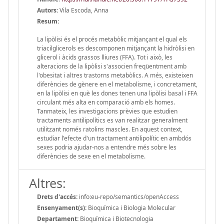
Autors:
Vila Escoda, Anna
Resum:
La lipòlisi és el procés metabòlic mitjançant el qual els
triacilglicerols es descomponen mitjançant la hidròlisi en
glicerol i àcids grassos lliures (FFA). Tot i això, les
alteracions de la lipòlisi s'associen freqüentment amb
l'obesitat i altres trastorns metabòlics. A més, existeixen
diferències de gènere en el metabolisme, i concretament,
en la lipòlisi en què les dones tenen una lipòlisi basal i FFA
circulant més alta en comparació amb els homes.
Tanmateix, les investigacions prèvies que estudien
tractaments antilipolítics es van realitzar generalment
utilitzant només ratolins mascles. En aquest context,
estudiar l'efecte d'un tractament antilipolític en ambdós
sexes podria ajudar-nos a entendre més sobre les
diferències de sexe en el metabolisme.
Altres:
Drets d'accés:
info:eu-repo/semantics/openAccess
Ensenyament(s):
Bioquímica i Biologia Molecular
Departament:
Bioquímica i Biotecnologia