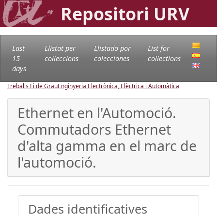
Repositori URV
Last
Llistat per
Llistado por
List for
15
col·leccions
colecciones
collections
days
Treballs Fi de Grau
Enginyeria Electrònica, Elèctrica i Automàtica
Ethernet en l'Automoció.
Commutadors Ethernet
d'alta gamma en el marc de
l'automoció.
Dades identificatives