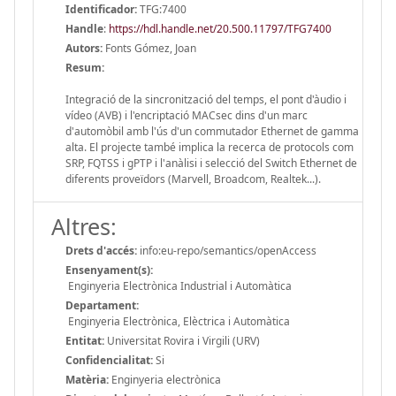
Identificador:
TFG:7400
Handle
:
https://hdl.handle.net/20.500.11797/TFG7400
Autors:
Fonts Gómez, Joan
Resum:
Integració de la sincronització del temps, el pont d'àudio i
vídeo (AVB) i l'encriptació MACsec dins d'un marc
d'automòbil amb l'ús d'un commutador Ethernet de gamma
alta. El projecte també implica la recerca de protocols com
SRP, FQTSS i gPTP i l'anàlisi i selecció del Switch Ethernet de
diferents proveïdors (Marvell, Broadcom, Realtek...).
Altres:
Drets d'accés:
info:eu-repo/semantics/openAccess
Ensenyament(s):
Enginyeria Electrònica Industrial i Automàtica
Departament:
Enginyeria Electrònica, Elèctrica i Automàtica
Entitat:
Universitat Rovira i Virgili (URV)
Confidencialitat:
Si
Matèria:
Enginyeria electrònica