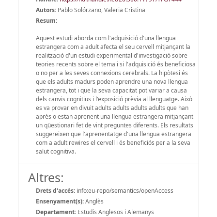
Autors:
Pablo Solórzano, Valeria Cristina
Resum:
Aquest estudi aborda com l'adquisició d'una llengua
estrangera com a adult afecta el seu cervell mitjançant la
realització d'un estudi experimental d'investigació sobre
teories recents sobre el tema i si l'adquisició és beneficiosa
o no per a les seves connexions cerebrals. La hipòtesi és
que els adults madurs poden aprendre una nova llengua
estrangera, tot i que la seva capacitat pot variar a causa
dels canvis cognitius i l'exposició prèvia al llenguatge. Això
es va provar en divuit adults adults adults adults que han
après o estan aprenent una llengua estrangera mitjançant
un qüestionari fet de vint preguntes diferents. Els resultats
suggereixen que l'aprenentatge d'una llengua estrangera
com a adult rewires el cervell i és beneficiós per a la seva
salut cognitiva.
Altres:
Drets d'accés:
info:eu-repo/semantics/openAccess
Ensenyament(s):
Anglès
Departament:
Estudis Anglesos i Alemanys