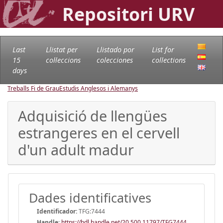
Repositori URV
Last
Llistat per
Llistado por
List for
15
col·leccions
colecciones
collections
days
Treballs Fi de Grau
Estudis Anglesos i Alemanys
Adquisició de llengües
estrangeres en el cervell
d'un adult madur
Dades identificatives
Identificador:
TFG:7444
Handle
:
https://hdl.handle.net/20.500.11797/TFG7444