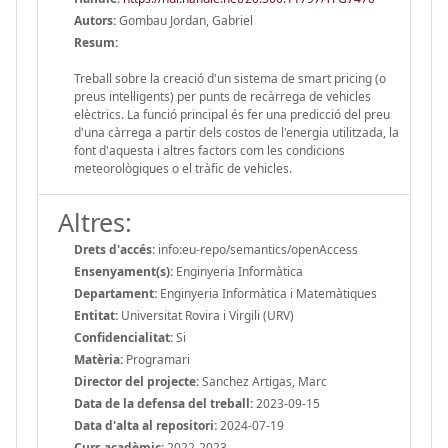
Autors:
Gombau Jordan, Gabriel
Resum:
Treball sobre la creació d'un sistema de smart pricing (o
preus intel·ligents) per punts de recàrrega de vehicles
elèctrics. La funció principal és fer una predicció del preu
d'una càrrega a partir dels costos de l'energia utilitzada, la
font d'aquesta i altres factors com les condicions
meteorològiques o el tràfic de vehicles.
Altres:
Drets d'accés:
info:eu-repo/semantics/openAccess
Ensenyament(s):
Enginyeria Informàtica
Departament:
Enginyeria Informàtica i Matemàtiques
Entitat:
Universitat Rovira i Virgili (URV)
Confidencialitat:
Si
Matèria:
Programari
Director del projecte:
Sanchez Artigas, Marc
Data de la defensa del treball:
2023-09-15
Data d'alta al repositori:
2024-07-19
Curs acadèmic:
2022-2023