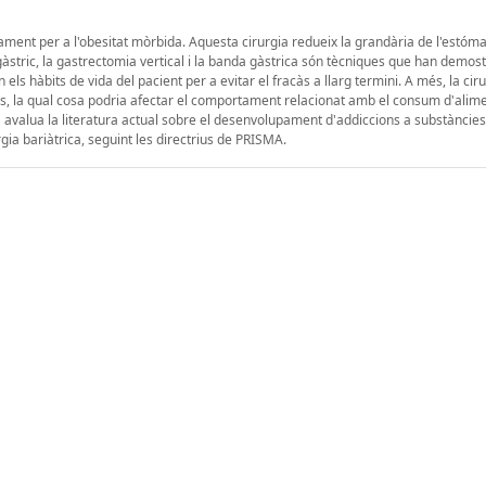
tament per a l'obesitat mòrbida. Aquesta cirurgia redueix la grandària de l'estóm
s gàstric, la gastrectomia vertical i la banda gàstrica són tècniques que han demost
ls hàbits de vida del pacient per a evitar el fracàs a llarg termini. A més, la cir
rs, la qual cosa podria afectar el comportament relacionat amb el consum d'alime
 avalua la literatura actual sobre el desenvolupament d'addiccions a substàncie
gia bariàtrica, seguint les directrius de PRISMA.