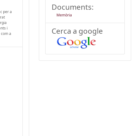
Documents:
ac per a
Memòria
rat
urgia
nts i
Cerca a google
s com a