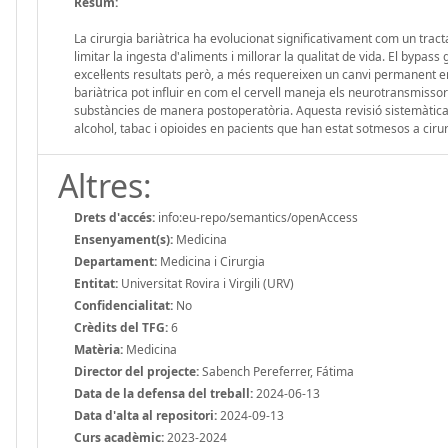
Resum:
La cirurgia bariàtrica ha evolucionat significativament com un trac
limitar la ingesta d'aliments i millorar la qualitat de vida. El bypas
excel·lents resultats però, a més requereixen un canvi permanent en e
bariàtrica pot influir en com el cervell maneja els neurotransmisso
substàncies de manera postoperatòria. Aquesta revisió sistemàtica
alcohol, tabac i opioides en pacients que han estat sotmesos a cirur
Altres:
Drets d'accés:
info:eu-repo/semantics/openAccess
Ensenyament(s):
Medicina
Departament:
Medicina i Cirurgia
Entitat:
Universitat Rovira i Virgili (URV)
Confidencialitat:
No
Crèdits del TFG:
6
Matèria:
Medicina
Director del projecte:
Sabench Pereferrer, Fátima
Data de la defensa del treball:
2024-06-13
Data d'alta al repositori:
2024-09-13
Curs acadèmic:
2023-2024