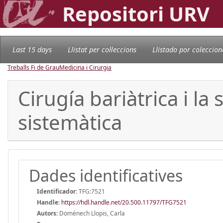
Repositori URV
Last 15 days
Llistat per col·leccions
Llistado por coleccion
Treballs Fi de Grau
Medicina i Cirurgia
Cirugía bariàtrica i la
sistemàtica
Dades identificatives
Identificador:
TFG:7521
Handle
:
https://hdl.handle.net/20.500.11797/TFG7521
Autors:
Doménech Llopis, Carla