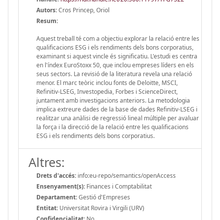
Autors:
Cros Princep, Oriol
Resum:
Aquest treball té com a objectiu explorar la relació entre les
qualificacions ESG i els rendiments dels bons corporatius,
examinant si aquest vincle és significatiu. L'estudi es centra
en l'índex EuroStoxx 50, que inclou empreses líders en els
seus sectors. La revisió de la literatura revela una relació
menor. El marc teòric inclou fonts de Deloitte, MSCI,
Refinitiv-LSEG, Investopedia, Forbes i ScienceDirect,
juntament amb investigacions anteriors. La metodologia
implica extreure dades de la base de dades Refinitiv-LSEG i
realitzar una anàlisi de regressió lineal múltiple per avaluar
la força i la direcció de la relació entre les qualificacions
ESG i els rendiments dels bons corporatius.
Altres:
Drets d'accés:
info:eu-repo/semantics/openAccess
Ensenyament(s):
Finances i Comptabilitat
Departament:
Gestió d'Empreses
Entitat:
Universitat Rovira i Virgili (URV)
Confidencialitat:
No