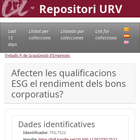
Repositori URV
Last
Llistat per
Llistado por
List for
15
col·leccions
colecciones
collections
days
Treballs Fi de Grau
Gestió d'Empreses
Afecten les qualificacions
ESG el rendiment dels bons
corporatius?
Dades identificatives
Identificador:
TFG:7522
Handle
:
https://hdl.handle.net/20.500.11797/TFG7522