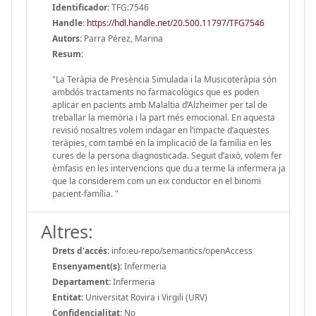
Identificador:
TFG:7546
Handle
:
https://hdl.handle.net/20.500.11797/TFG7546
Autors:
Parra Pérez, Marina
Resum:
"La Teràpia de Presència Simulada i la Musicoteràpia són
ambdós tractaments no farmacològics que es poden
aplicar en pacients amb Malaltia d’Alzheimer per tal de
treballar la memòria i la part més emocional. En aquesta
revisió nosaltres volem indagar en l’impacte d’aquestes
teràpies, com també en la implicació de la família en les
cures de la persona diagnosticada. Seguit d’això, volem fer
èmfasis en les intervencions que du a terme la infermera ja
que la considerem com un eix conductor en el binomi
pacient-família. "
Altres:
Drets d'accés:
info:eu-repo/semantics/openAccess
Ensenyament(s):
Infermeria
Departament:
Infermeria
Entitat:
Universitat Rovira i Virgili (URV)
Confidencialitat:
No