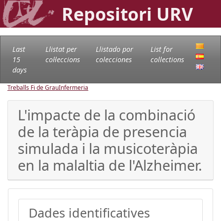
Repositori URV
Last
Llistat per
Llistado por
List for
15
col·leccions
colecciones
collections
days
Treballs Fi de Grau
Infermeria
L'impacte de la combinació
de la teràpia de presencia
simulada i la musicoteràpia
en la malaltia de l'Alzheimer.
Dades identificatives