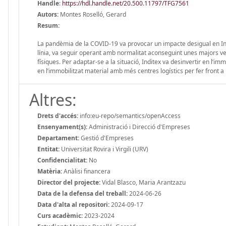
Handle
:
https://hdl.handle.net/20.500.11797/TFG7561
Autors:
Montes Roselló, Gerard
Resum:
La pandèmia de la COVID-19 va provocar un impacte desigual en In
línia, va seguir operant amb normalitat aconseguint unes majors ve
físiques. Per adaptar-se a la situació, Inditex va desinvertir en l’imm
en l’immobilitzat material amb més centres logístics per fer front
Altres:
Drets d'accés:
info:eu-repo/semantics/openAccess
Ensenyament(s):
Administració i Direcció d'Empreses
Departament:
Gestió d'Empreses
Entitat:
Universitat Rovira i Virgili (URV)
Confidencialitat:
No
Matèria:
Anàlisi financera
Director del projecte:
Vidal Blasco, Maria Arantzazu
Data de la defensa del treball:
2024-06-26
Data d'alta al repositori:
2024-09-17
Curs acadèmic:
2023-2024