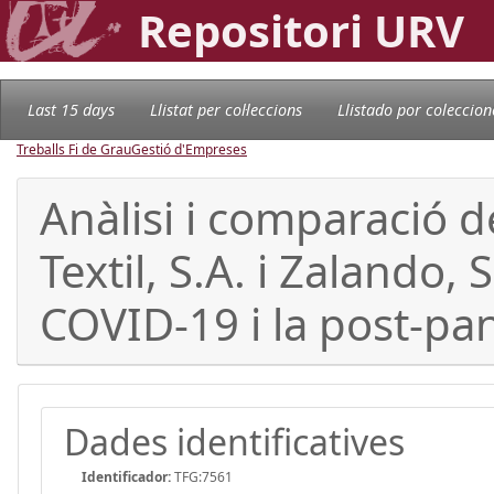
Repositori URV
Last 15 days
Llistat per col·leccions
Llistado por coleccion
Treballs Fi de Grau
Gestió d'Empreses
Anàlisi i comparació d
Textil, S.A. i Zalando,
COVID-19 i la post-pa
Dades identificatives
Identificador:
TFG:7561