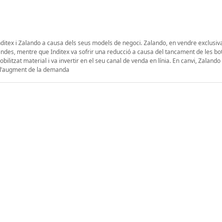
ditex i Zalando a causa dels seus models de negoci. Zalando, en vendre exclusi
ndes, mentre que Inditex va sofrir una reducció a causa del tancament de les bo
obilitzat material i va invertir en el seu canal de venda en línia. En canvi, Zalando 
 a l’augment de la demanda