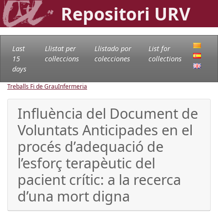
Repositori URV
Last
Llistat per
Llistado por
List for
15
col·leccions
colecciones
collections
days
Treballs Fi de Grau
Infermeria
Influència del Document de
Voluntats Anticipades en el
procés d’adequació de
l’esforç terapèutic del
pacient crític: a la recerca
d’una mort digna