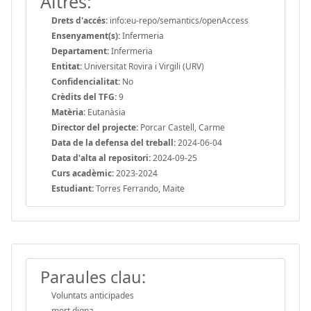
Altres:
Drets d'accés:
info:eu-repo/semantics/openAccess
Ensenyament(s):
Infermeria
Departament:
Infermeria
Entitat:
Universitat Rovira i Virgili (URV)
Confidencialitat:
No
Crèdits del TFG:
9
Matèria:
Eutanàsia
Director del projecte:
Porcar Castell, Carme
Data de la defensa del treball:
2024-06-04
Data d'alta al repositori:
2024-09-25
Curs acadèmic:
2023-2024
Estudiant:
Torres Ferrando, Maite
Paraules clau:
Voluntats anticipades
mort digna