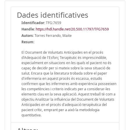
Dades identificatives
Identificador:
TFG:7659
Handle
:
https://hdl.handle.net/20.500.11797/TFG7659
Autors:
Torres Ferrando, Maite
Resum:
El Document de Voluntats Anticipades en el procés
d'Adequació de l'Esforç Terapèutic és imprescindible,
especialment en situacions en les quals el pacient no és
capaç de decidir per si mateix sobre la seva situació de
salut. Encara que la literatura trobada sobre el paper
d'infermeria en aquest procés és escassa, estudis
confirmen que les infermeres amb experiència posseeixen
les competències i criteris indicats per a considerar-les
elements clau en la seva aplicació. Aquest treball té com a
objectiu Analitzar la influència del Document de Voluntats
Anticipades en el procés d'adequació terapèutica del
pacient crític, emprant per a això la metodologia
quantitativa.