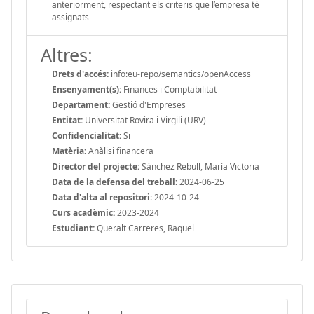
anteriorment, respectant els criteris que l’empresa té
assignats
Altres:
Drets d'accés:
info:eu-repo/semantics/openAccess
Ensenyament(s):
Finances i Comptabilitat
Departament:
Gestió d'Empreses
Entitat:
Universitat Rovira i Virgili (URV)
Confidencialitat:
Si
Matèria:
Anàlisi financera
Director del projecte:
Sánchez Rebull, María Victoria
Data de la defensa del treball:
2024-06-25
Data d'alta al repositori:
2024-10-24
Curs acadèmic:
2023-2024
Estudiant:
Queralt Carreres, Raquel