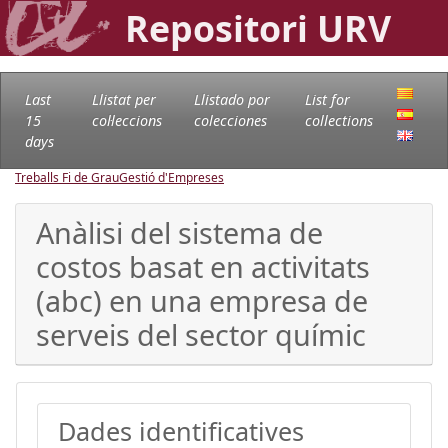
Repositori URV
Last
Llistat per
Llistado por
List for
15
col·leccions
colecciones
collections
days
Treballs Fi de Grau
Gestió d'Empreses
Anàlisi del sistema de
costos basat en activitats
(abc) en una empresa de
serveis del sector químic
Dades identificatives