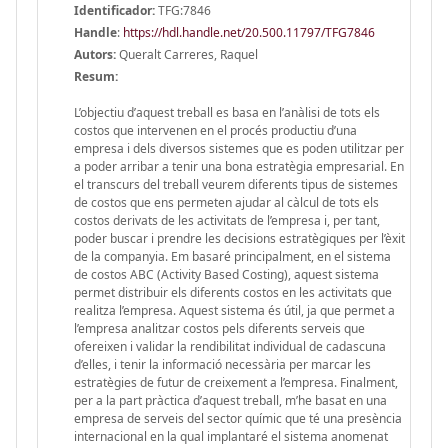
Identificador:
TFG:7846
Handle
:
https://hdl.handle.net/20.500.11797/TFG7846
Autors:
Queralt Carreres, Raquel
Resum:
L’objectiu d’aquest treball es basa en l’anàlisi de tots els
costos que intervenen en el procés productiu d’una
empresa i dels diversos sistemes que es poden utilitzar per
a poder arribar a tenir una bona estratègia empresarial. En
el transcurs del treball veurem diferents tipus de sistemes
de costos que ens permeten ajudar al càlcul de tots els
costos derivats de les activitats de l’empresa i, per tant,
poder buscar i prendre les decisions estratègiques per l’èxit
de la companyia. Em basaré principalment, en el sistema
de costos ABC (Activity Based Costing), aquest sistema
permet distribuir els diferents costos en les activitats que
realitza l’empresa. Aquest sistema és útil, ja que permet a
l’empresa analitzar costos pels diferents serveis que
ofereixen i validar la rendibilitat individual de cadascuna
d’elles, i tenir la informació necessària per marcar les
estratègies de futur de creixement a l’empresa. Finalment,
per a la part pràctica d’aquest treball, m’he basat en una
empresa de serveis del sector químic que té una presència
internacional en la qual implantaré el sistema anomenat