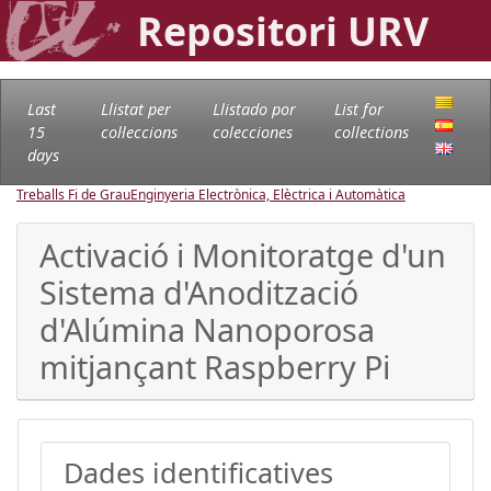
Repositori URV
Last
Llistat per
Llistado por
List for
15
col·leccions
colecciones
collections
days
Treballs Fi de Grau
Enginyeria Electrònica, Elèctrica i Automàtica
Activació i Monitoratge d'un
Sistema d'Anodització
d'Alúmina Nanoporosa
mitjançant Raspberry Pi
Dades identificatives