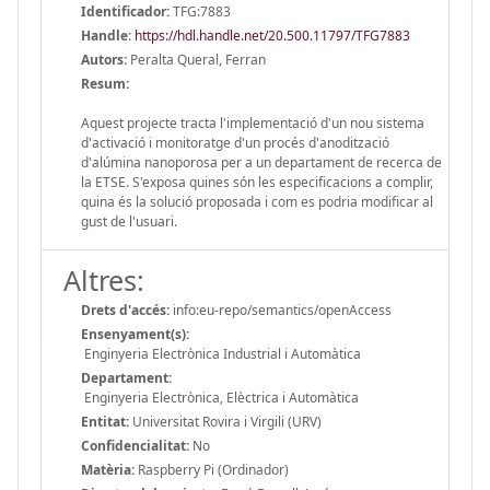
Identificador:
TFG:7883
Handle
:
https://hdl.handle.net/20.500.11797/TFG7883
Autors:
Peralta Queral, Ferran
Resum:
Aquest projecte tracta l'implementació d'un nou sistema
d'activació i monitoratge d'un procés d'anodització
d'alúmina nanoporosa per a un departament de recerca de
la ETSE. S'exposa quines són les especificacions a complir,
quina és la solució proposada i com es podria modificar al
gust de l'usuari.
Altres:
Drets d'accés:
info:eu-repo/semantics/openAccess
Ensenyament(s):
Enginyeria Electrònica Industrial i Automàtica
Departament:
Enginyeria Electrònica, Elèctrica i Automàtica
Entitat:
Universitat Rovira i Virgili (URV)
Confidencialitat:
No
Matèria:
Raspberry Pi (Ordinador)