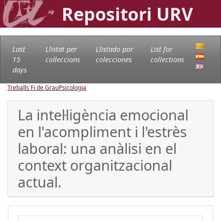
Repositori URV
Last
Llistat per
Llistado por
List for
15
col·leccions
colecciones
collections
days
Treballs Fi de Grau
Psicologia
La intel·ligència emocional
en l'acompliment i l'estrès
laboral: una anàlisi en el
context organitzacional
actual.