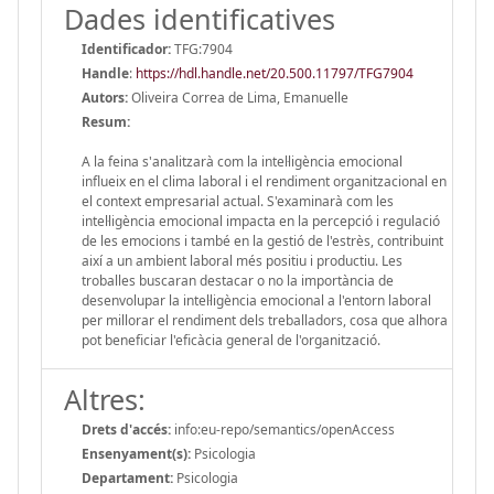
Dades identificatives
Identificador:
TFG:7904
Handle
:
https://hdl.handle.net/20.500.11797/TFG7904
Autors:
Oliveira Correa de Lima, Emanuelle
Resum:
A la feina s'analitzarà com la intel·ligència emocional
influeix en el clima laboral i el rendiment organitzacional en
el context empresarial actual. S'examinarà com les
intel·ligència emocional impacta en la percepció i regulació
de les emocions i també en la gestió de l'estrès, contribuint
així a un ambient laboral més positiu i productiu. Les
troballes buscaran destacar o no la importància de
desenvolupar la intel·ligència emocional a l'entorn laboral
per millorar el rendiment dels treballadors, cosa que alhora
pot beneficiar l'eficàcia general de l'organització.
Altres:
Drets d'accés:
info:eu-repo/semantics/openAccess
Ensenyament(s):
Psicologia
Departament:
Psicologia