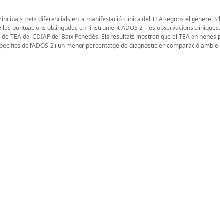
principals trets diferencials en la manifestació clínica del TEA segons el gènere. S
e les puntuacions obtingudes en l’instrument ADOS-2 i les observacions clíniques.
ats de TEA del CDIAP del Baix Penedès. Els resultats mostren que el TEA en nenes
specífics de l’ADOS-2 i un menor percentatge de diagnòstic en comparació amb el