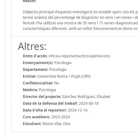
Resum:
L’objectiu principal d’aquesta investigació és establir quins són els 
terme anàlisis del percentatge de diagnòstic en nens i en nenes i d
l’estudi s’ha utilitzat una mostra de 35 nens i 15 nenes diagnostic
característiques diferents, amb un millor funcionament en ítems e
Altres:
Drets d'accés:
info:eu-repo/semantics/openAccess
Ensenyament(s):
Psicologia
Departament:
Psicologia
Entitat:
Universitat Rovira i Virgili (URV)
Confidencialitat:
No
Matèria:
Psicologia
Director del projecte:
Sánchez Rodríguez, Elisabet
Data de la defensa del treball:
2024-06-18
Data d'alta al repositori:
2024-12-16
Curs acadèmic:
2023-2024
Estudiant:
Rovira Vilar, Ona