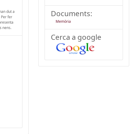
Documents:
’han dut a
 Per fer
Memòria
 presenta
s nens.
Cerca a google