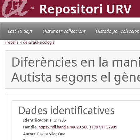
Repositori URV
Last 15 days
Llistat per col·leccions
Llistado por coleccion
Treballs Fi de Grau
Psicologia
Diferències en la mani
Autista segons el gèn
Dades identificatives
Identificador:
TFG:7905
Handle
:
https://hdl.handle.net/20.500.11797/TFG7905
Autors:
Rovira Vilar, Ona