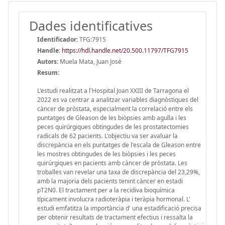
Dades identificatives
Identificador:
TFG:7915
Handle
:
https://hdl.handle.net/20.500.11797/TFG7915
Autors:
Muela Mata, Juan José
Resum:
L'estudi realitzat a l'Hospital Joan XXIII de Tarragona el
2022 es va centrar a analitzar variables diagnòstiques del
càncer de pròstata, especialment la correlació entre els
puntatges de Gleason de les biòpsies amb agulla i les
peces quirúrgiques obtingudes de les prostatectomies
radicals de 62 pacients. L'objectiu va ser avaluar la
discrepància en els puntatges de l'escala de Gleason entre
les mostres obtingudes de les biòpsies i les peces
quirúrgiques en pacients amb càncer de pròstata. Les
troballes van revelar una taxa de discrepància del 23,29%,
amb la majoria dels pacients tenint càncer en estadi
pT2N0. El tractament per a la recidiva bioquímica
típicament involucra radioteràpia i teràpia hormonal. L'
estudi emfatitza la importància d' una estadificació precisa
per obtenir resultats de tractament efectius i ressalta la