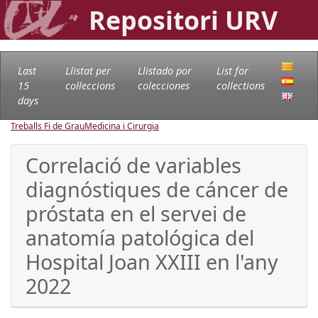
Repositori URV
Last
Llistat per
Llistado por
List for
15
col·leccions
colecciones
collections
days
Treballs Fi de Grau
Medicina i Cirurgia
Correlació de variables
diagnóstiques de cáncer de
próstata en el servei de
anatomía patológica del
Hospital Joan XXIII en l'any
2022