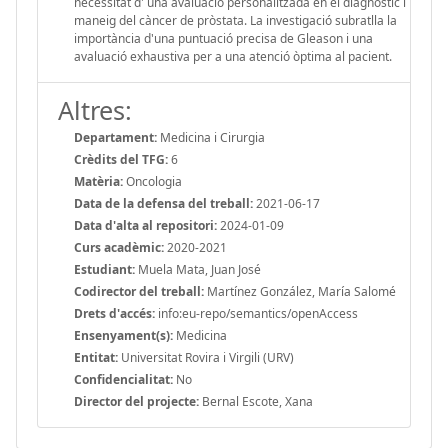
necessitat d' una avaluació personalitzada en el diagnòstic i
maneig del càncer de pròstata. La investigació subratlla la
importància d'una puntuació precisa de Gleason i una
avaluació exhaustiva per a una atenció òptima al pacient.
Altres:
Departament:
Medicina i Cirurgia
Crèdits del TFG:
6
Matèria:
Oncologia
Data de la defensa del treball:
2021-06-17
Data d'alta al repositori:
2024-01-09
Curs acadèmic:
2020-2021
Estudiant:
Muela Mata, Juan José
Codirector del treball:
Martínez González, María Salomé
Drets d'accés:
info:eu-repo/semantics/openAccess
Ensenyament(s):
Medicina
Entitat:
Universitat Rovira i Virgili (URV)
Confidencialitat:
No
Director del projecte:
Bernal Escote, Xana