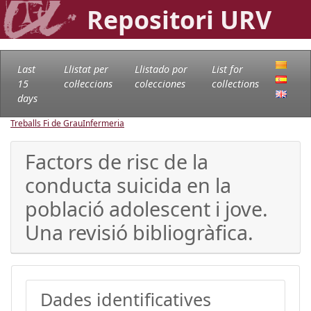
Repositori URV
Last
Llistat per
Llistado por
List for
15
col·leccions
colecciones
collections
days
Treballs Fi de Grau
Infermeria
Factors de risc de la
conducta suicida en la
població adolescent i jove.
Una revisió bibliogràfica.
Dades identificatives