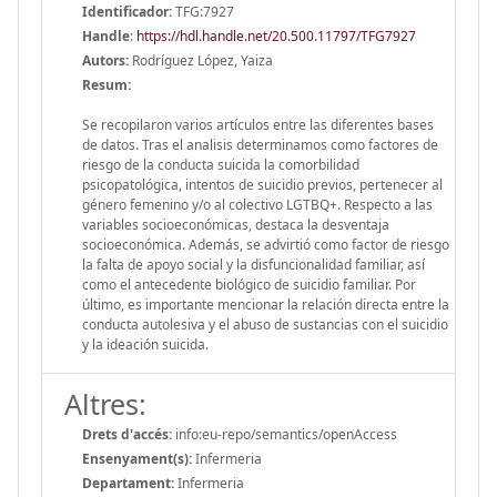
Identificador:
TFG:7927
Handle
:
https://hdl.handle.net/20.500.11797/TFG7927
Autors:
Rodríguez López, Yaiza
Resum:
Se recopilaron varios artículos entre las diferentes bases
de datos. Tras el analisis determinamos como factores de
riesgo de la conducta suicida la comorbilidad
psicopatológica, intentos de suicidio previos, pertenecer al
género femenino y/o al colectivo LGTBQ+. Respecto a las
variables socioeconómicas, destaca la desventaja
socioeconómica. Además, se advirtió como factor de riesgo
la falta de apoyo social y la disfuncionalidad familiar, así
como el antecedente biológico de suicidio familiar. Por
último, es importante mencionar la relación directa entre la
conducta autolesiva y el abuso de sustancias con el suicidio
y la ideación suicida.
Altres:
Drets d'accés:
info:eu-repo/semantics/openAccess
Ensenyament(s):
Infermeria
Departament:
Infermeria