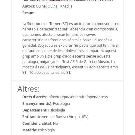
Autors:
Oulhaj Oulhaj, Khadija
Resum:
La Síndrome de Turner (ST) és un trastorn cromosòmic no
heretable caracteritzat per l'absència d’un cromosoma X,
que només afecta el sexe femení. Les seves
característiques freqüents són talla baixa i disgenèsia
gonadal. L’objectiu és explorar l’impacte que pot tenir la ST
en l’autoconcepte de les adolescents, comparant aquest
grup amb un altre grup d'adolescents sense aquesta
patologia, mitjançant el Test AF-5 de García i Musitu. La
mostra és de 21 participants, essent 11 adolescents amb
ST i 10 adolescents sense ST.
Altres:
Drets d'accés:
info:eu-repo/semantics/openAccess
Ensenyament(s):
Psicologia
Departament:
Psicologia
Entitat:
Universitat Rovira i Virgili (URV)
Confidencialitat:
No
Matèria:
Psicologia