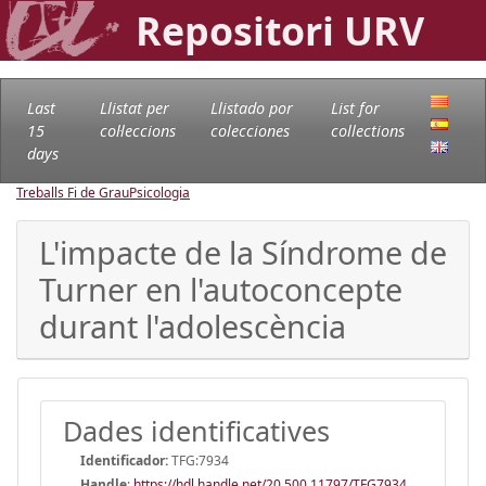
Repositori URV
Last
Llistat per
Llistado por
List for
15
col·leccions
colecciones
collections
days
Treballs Fi de Grau
Psicologia
L'impacte de la Síndrome de
Turner en l'autoconcepte
durant l'adolescència
Dades identificatives
Identificador:
TFG:7934
Handle
:
https://hdl.handle.net/20.500.11797/TFG7934