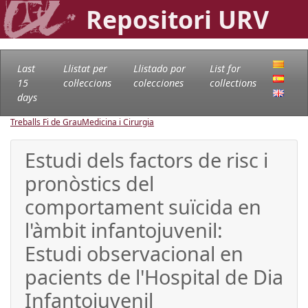
Repositori URV
Last
Llistat per
Llistado por
List for
15
col·leccions
colecciones
collections
days
Treballs Fi de Grau
Medicina i Cirurgia
Estudi dels factors de risc i
pronòstics del
comportament suïcida en
l'àmbit infantojuvenil:
Estudi observacional en
pacients de l'Hospital de Dia
Infantojuvenil