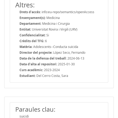
Altres:
Drets d'accés:
info:eu-repo/semantics/openAccess
Ensenyament(s):
Medicina
Departament:
Medicina i Cirurgia
Entitat:
Universitat Rovira i Virgili (URV)
Confidencialitat:
Si
Crèdits del TFG:
6
Matèria:
Adolescents--Conducta suïcida
Director del projecte:
López Seco, Fernando
Data de la defensa del treball:
2024-06-13
Data d'alta al repositori:
2025-01-30
Curs acadèmic:
2023-2024
Estudiant:
Del Cerro Costa, Sara
Paraules clau:
suicidi