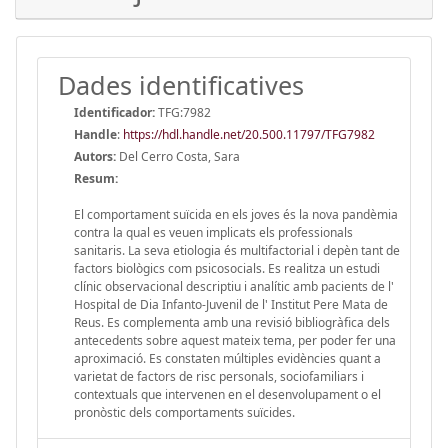
Dades identificatives
Identificador:
TFG:7982
Handle
:
https://hdl.handle.net/20.500.11797/TFG7982
Autors:
Del Cerro Costa, Sara
Resum:
El comportament suïcida en els joves és la nova pandèmia
contra la qual es veuen implicats els professionals
sanitaris. La seva etiologia és multifactorial i depèn tant de
factors biològics com psicosocials. Es realitza un estudi
clínic observacional descriptiu i analític amb pacients de l'
Hospital de Dia Infanto-Juvenil de l' Institut Pere Mata de
Reus. Es complementa amb una revisió bibliogràfica dels
antecedents sobre aquest mateix tema, per poder fer una
aproximació. Es constaten múltiples evidències quant a
varietat de factors de risc personals, sociofamiliars i
contextuals que intervenen en el desenvolupament o el
pronòstic dels comportaments suïcides.