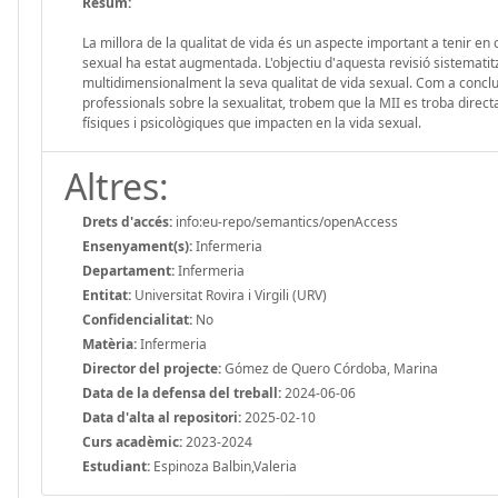
Resum:
La millora de la qualitat de vida és un aspecte important a tenir e
sexual ha estat augmentada. L'objectiu d'aquesta revisió sistemati
multidimensionalment la seva qualitat de vida sexual. Com a conclusi
professionals sobre la sexualitat, trobem que la MII es troba dir
físiques i psicològiques que impacten en la vida sexual.
Altres:
Drets d'accés:
info:eu-repo/semantics/openAccess
Ensenyament(s):
Infermeria
Departament:
Infermeria
Entitat:
Universitat Rovira i Virgili (URV)
Confidencialitat:
No
Matèria:
Infermeria
Director del projecte:
Gómez de Quero Córdoba, Marina
Data de la defensa del treball:
2024-06-06
Data d'alta al repositori:
2025-02-10
Curs acadèmic:
2023-2024
Estudiant:
Espinoza Balbin,Valeria