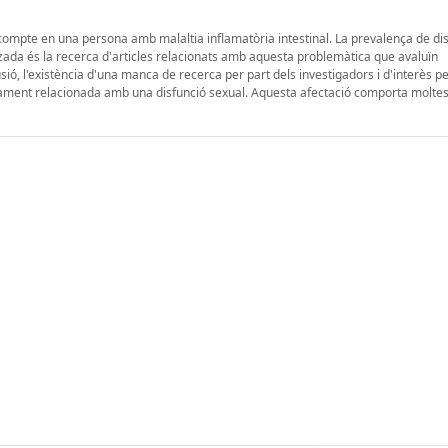
n compte en una persona amb malaltia inflamatòria intestinal. La prevalença de di
tzada és la recerca d'articles relacionats amb aquesta problemàtica que avaluïn
ó, l'existència d'una manca de recerca per part dels investigadors i d'interès pe
ectament relacionada amb una disfunció sexual. Aquesta afectació comporta moltes