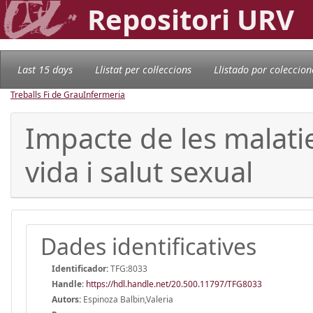
Repositori URV
Last 15 days
Llistat per col·leccions
Llistado por coleccion
Treballs Fi de Grau
Infermeria
Impacte de les malatie
vida i salut sexual
Dades identificatives
Identificador:
TFG:8033
Handle
:
https://hdl.handle.net/20.500.11797/TFG8033
Autors:
Espinoza Balbin,Valeria