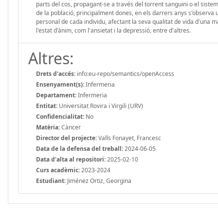
parts del cos, propagant-se a través del torrent sanguini o el sis
de la població, principalment dones, en els darrers anys s'observa 
personal de cada individu, afectant la seva qualitat de vida d'una m
l'estat d'ànim, com l'ansietat i la depressió, entre d'altres.
Altres:
Drets d'accés:
info:eu-repo/semantics/openAccess
Ensenyament(s):
Infermeria
Departament:
Infermeria
Entitat:
Universitat Rovira i Virgili (URV)
Confidencialitat:
No
Matèria:
Càncer
Director del projecte:
Valls Fonayet, Francesc
Data de la defensa del treball:
2024-06-05
Data d'alta al repositori:
2025-02-10
Curs acadèmic:
2023-2024
Estudiant:
Jiménez Ortiz, Georgina