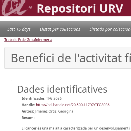
Repositori URV
Last 15 days
Llistat per col·leccions
Llistado por coleccion
Treballs Fi de Grau
Infermeria
Benefici de l'activita
Dades identificatives
Identificador:
TFG:8036
Handle
:
https://hdl.handle.net/20.500.11797/TFG8036
Autors:
Jiménez Ortiz, Georgina
Resum:
El càncer és una malaltia caracteritzada per un desenvolupament i un