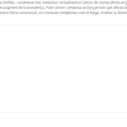
tema limfàtic, i anomenat així, metàstasi. Actualment el càncer de mama afecta un
un augment de la prevalença. Patir càncer comporta un llarg procés que afecta la
anera física i emocional, on s'inclouen símptomes com la fatiga, el dolor, la dismi