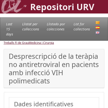
Repositori URV
Last
Llistat per
Llistado por
List for
15
col·leccions
colecciones
collections
days
Treballs Fi de Grau
Medicina i Cirurgia
Desprescripció de la teràpia
no antiretroviral en pacients
amb infecció VIH
polimedicats
Dades identificatives