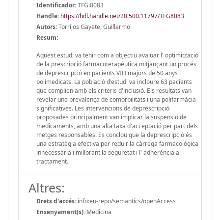
Identificador:
TFG:8083
Handle
:
https://hdl.handle.net/20.500.11797/TFG8083
Autors:
Torrijos Gayete, Guillermo
Resum:
Aquest estudi va tenir com a objectiu avaluar l' optimització
de la prescripció farmacoterapèutica mitjançant un procés
de deprescripció en pacients VIH majors de 50 anys i
polimedicats. La població d'estudi va incloure 63 pacients
que complien amb els criteris d'inclusió. Els resultats van
revelar una prevalença de comorbilitats i una polifarmàcia
significatives. Les intervencions de deprescripció
proposades principalment van implicar la suspensió de
medicaments, amb una alta taxa d'acceptació per part dels
metges responsables. Es conclou que la deprescripció és
una estratègia efectiva per reduir la càrrega farmacològica
innecessària i millorant la seguretat i l' adherència al
tractament.
Altres:
Drets d'accés:
info:eu-repo/semantics/openAccess
Ensenyament(s):
Medicina