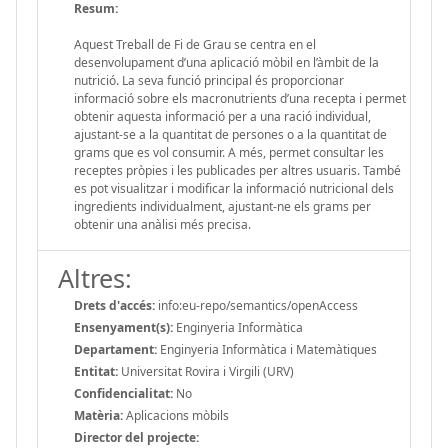
Resum:
Aquest Treball de Fi de Grau se centra en el
desenvolupament d’una aplicació mòbil en l’àmbit de la
nutrició. La seva funció principal és proporcionar
informació sobre els macronutrients d’una recepta i permet
obtenir aquesta informació per a una ració individual,
ajustant-se a la quantitat de persones o a la quantitat de
grams que es vol consumir. A més, permet consultar les
receptes pròpies i les publicades per altres usuaris. També
es pot visualitzar i modificar la informació nutricional dels
ingredients individualment, ajustant-ne els grams per
obtenir una anàlisi més precisa.
Altres:
Drets d'accés:
info:eu-repo/semantics/openAccess
Ensenyament(s):
Enginyeria Informàtica
Departament:
Enginyeria Informàtica i Matemàtiques
Entitat:
Universitat Rovira i Virgili (URV)
Confidencialitat:
No
Matèria:
Aplicacions mòbils
Director del projecte: