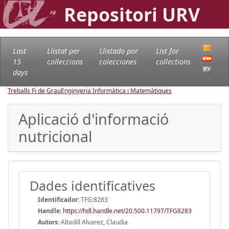
Repositori URV
Last
Llistat per
Llistado por
List for
15
col·leccions
colecciones
collections
days
Treballs Fi de Grau
Enginyeria Informàtica i Matemàtiques
Aplicació d'informació
nutricional
Dades identificatives
Identificador:
TFG:8283
Handle
:
https://hdl.handle.net/20.500.11797/TFG8283
Autors:
Altadill Alvarez, Claudia