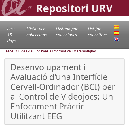
Repositori URV
Last
Llistat per
Llistado por
List for
15
col·leccions
colecciones
collections
days
Treballs Fi de Grau
Enginyeria Informàtica i Matemàtiques
Desenvolupament i
Avaluació d'una Interfície
Cervell-Ordinador (BCI) per
al Control de Videojocs: Un
Enfocament Pràctic
Utilitzant EEG