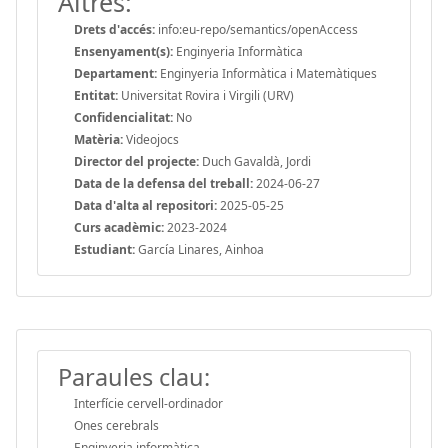
Altres:
Drets d'accés:
info:eu-repo/semantics/openAccess
Ensenyament(s):
Enginyeria Informàtica
Departament:
Enginyeria Informàtica i Matemàtiques
Entitat:
Universitat Rovira i Virgili (URV)
Confidencialitat:
No
Matèria:
Videojocs
Director del projecte:
Duch Gavaldà, Jordi
Data de la defensa del treball:
2024-06-27
Data d'alta al repositori:
2025-05-25
Curs acadèmic:
2023-2024
Estudiant:
García Linares, Ainhoa
Paraules clau:
Interfície cervell-ordinador
Ones cerebrals
Enginyeria informàtica