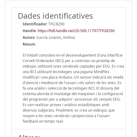
Dades identificatives
Identificador:
TFG:8290
Handle
:
https://hdl.handle.net/20.500.11797/TFG8290
Autors:
García Linares, Ainhoa
Resum:
El treball consisteix en el desenvolupament d'una Interfície
Cervell-Ordenador (BCI) per a controlar un prototip de
videojoc utilitzant ones cerebrals captades per EEG. Es crea
una BCI utilitzant tecnologies una joguina MindFlex
modificat i una placa Arduino. Un sensor indicarà els nivells
d'atenció i meditació de l'usuari i els valors de les ones. Es
fa una anàlisi i selecció de tecnologies BCI. El disseny del
sistema aborda el muntatge del maquinari i la configuració
del programari per a adquirir i processar els senyals EEG.
Es van realitzar proves i anàlisis estadístiques amb
diversos subjectes. Finalment, es crea un videojoc que
respon a les ones cerebrals i proporciona a l'usuari
feedback en temps real.