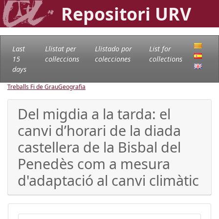
Repositori URV
Last
Llistat per
Llistado por
List for
15
col·leccions
colecciones
collections
days
Treballs Fi de Grau
Geografia
Del migdia a la tarda: el
canvi d’horari de la diada
castellera de la Bisbal del
Penedès com a mesura
d'adaptació al canvi climàtic