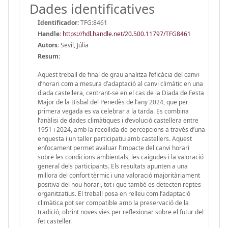
Dades identificatives
Identificador:
TFG:8461
Handle
:
https://hdl.handle.net/20.500.11797/TFG8461
Autors:
Sevil, Júlia
Resum:
Aquest treball de final de grau analitza l’eficàcia del canvi
d’horari com a mesura d’adaptació al canvi climàtic en una
diada castellera, centrant-se en el cas de la Diada de Festa
Major de la Bisbal del Penedès de l’any 2024, que per
primera vegada es va celebrar a la tarda. Es combina
l’anàlisi de dades climàtiques i d’evolució castellera entre
1951 i 2024, amb la recollida de percepcions a través d’una
enquesta i un taller participatiu amb castellers. Aquest
enfocament permet avaluar l’impacte del canvi horari
sobre les condicions ambientals, les caigudes i la valoració
general dels participants. Els resultats apunten a una
millora del confort tèrmic i una valoració majoritàriament
positiva del nou horari, tot i que també es detecten reptes
organitzatius. El treball posa en relleu com l’adaptació
climàtica pot ser compatible amb la preservació de la
tradició, obrint noves vies per reflexionar sobre el futur del
fet casteller.