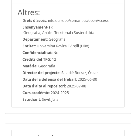
Altres:
Drets d'accés:
info:eu-repo/semantics/openAccess
Ensenyament(s):
Geografia, Anàlisi Territorial i Sostenibilitat
Departament:
Geografia
Entitat:
Universitat Rovira i Virgili (URV)
Confidencialitat:
No
Crèdits del TFG:
12
Matèria:
Geografia
Director del projecte:
Saladié Borraz, Òscar
Data de la defensa del treball:
2025-06-30
Data d'alta al repositori:
2025-07-08
Curs acadèmic:
2024-2025
Estudiant:
Sevil, Júlia