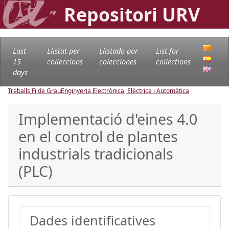
Repositori URV
Last
Llistat per
Llistado por
List for
15
col·leccions
colecciones
collections
days
Treballs Fi de Grau
Enginyeria Electrònica, Elèctrica i Automàtica
Implementació d'eines 4.0
en el control de plantes
industrials tradicionals
(PLC)
Dades identificatives