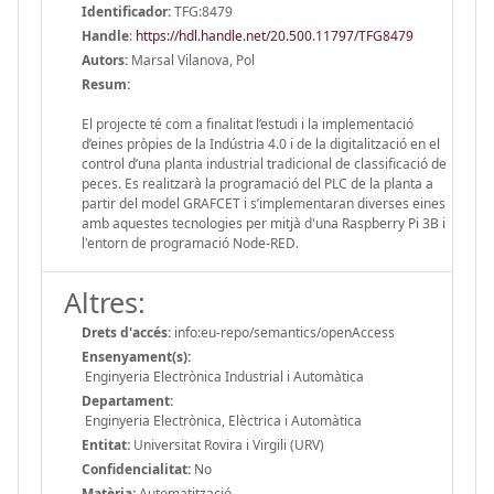
Identificador:
TFG:8479
Handle
:
https://hdl.handle.net/20.500.11797/TFG8479
Autors:
Marsal Vilanova, Pol
Resum:
El projecte té com a finalitat l’estudi i la implementació
d’eines pròpies de la Indústria 4.0 i de la digitalització en el
control d’una planta industrial tradicional de classificació de
peces. Es realitzarà la programació del PLC de la planta a
partir del model GRAFCET i s’implementaran diverses eines
amb aquestes tecnologies per mitjà d'una Raspberry Pi 3B i
l'entorn de programació Node-RED.
Altres:
Drets d'accés:
info:eu-repo/semantics/openAccess
Ensenyament(s):
Enginyeria Electrònica Industrial i Automàtica
Departament:
Enginyeria Electrònica, Elèctrica i Automàtica
Entitat:
Universitat Rovira i Virgili (URV)
Confidencialitat:
No
Matèria:
Automatització