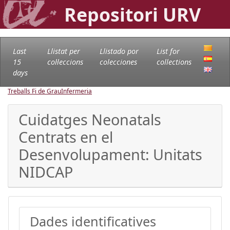
Repositori URV
Last
Llistat per
Llistado por
List for
15
col·leccions
colecciones
collections
days
Treballs Fi de Grau
Infermeria
Cuidatges Neonatals
Centrats en el
Desenvolupament: Unitats
NIDCAP
Dades identificatives