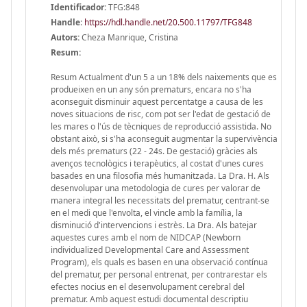
Identificador:
TFG:848
Handle
:
https://hdl.handle.net/20.500.11797/TFG848
Autors:
Cheza Manrique, Cristina
Resum:
Resum Actualment d'un 5 a un 18% dels naixements que es
produeixen en un any són prematurs, encara no s'ha
aconseguit disminuir aquest percentatge a causa de les
noves situacions de risc, com pot ser l'edat de gestació de
les mares o l'ús de tècniques de reproducció assistida. No
obstant això, si s'ha aconseguit augmentar la supervivència
dels més prematurs (22 - 24s. De gestació) gràcies als
avenços tecnològics i terapèutics, al costat d'unes cures
basades en una filosofia més humanitzada. La Dra. H. Als
desenvolupar una metodologia de cures per valorar de
manera integral les necessitats del prematur, centrant-se
en el medi que l'envolta, el vincle amb la família, la
disminució d'intervencions i estrès. La Dra. Als batejar
aquestes cures amb el nom de NIDCAP (Newborn
individualized Developmental Care and Assessment
Program), els quals es basen en una observació contínua
del prematur, per personal entrenat, per contrarestar els
efectes nocius en el desenvolupament cerebral del
prematur. Amb aquest estudi documental descriptiu