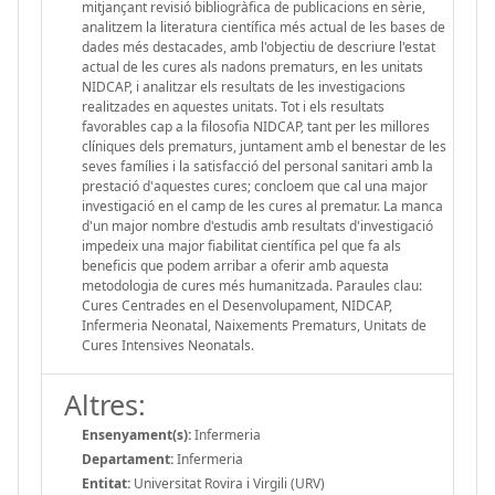
mitjançant revisió bibliogràfica de publicacions en sèrie,
analitzem la literatura científica més actual de les bases de
dades més destacades, amb l'objectiu de descriure l'estat
actual de les cures als nadons prematurs, en les unitats
NIDCAP, i analitzar els resultats de les investigacions
realitzades en aquestes unitats. Tot i els resultats
favorables cap a la filosofia NIDCAP, tant per les millores
clíniques dels prematurs, juntament amb el benestar de les
seves famílies i la satisfacció del personal sanitari amb la
prestació d'aquestes cures; concloem que cal una major
investigació en el camp de les cures al prematur. La manca
d'un major nombre d'estudis amb resultats d'investigació
impedeix una major fiabilitat científica pel que fa als
beneficis que podem arribar a oferir amb aquesta
metodologia de cures més humanitzada. Paraules clau:
Cures Centrades en el Desenvolupament, NIDCAP,
Infermeria Neonatal, Naixements Prematurs, Unitats de
Cures Intensives Neonatals.
Altres:
Ensenyament(s):
Infermeria
Departament:
Infermeria
Entitat:
Universitat Rovira i Virgili (URV)