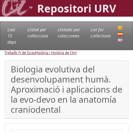
Repositori URV
Last
Llistat per
Llistado por
List for
15
col·leccions
colecciones
collections
days
Treballs Fi de Grau
Història i Història de l'Art
Biologia evolutiva del
desenvolupament humà.
Aproximació i aplicacions de
la evo-devo en la anatomía
craniodental