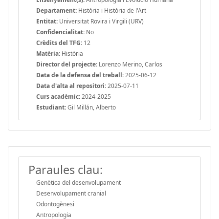
Departament:
Història i Història de l'Art
Entitat:
Universitat Rovira i Virgili (URV)
Confidencialitat:
No
Crèdits del TFG:
12
Matèria:
Història
Director del projecte:
Lorenzo Merino, Carlos
Data de la defensa del treball:
2025-06-12
Data d'alta al repositori:
2025-07-11
Curs acadèmic:
2024-2025
Estudiant:
Gil Millán, Alberto
Paraules clau:
Genètica del desenvolupament
Desenvolupament cranial
Odontogènesi
Antropologia