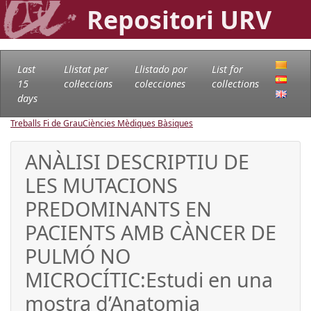
Repositori URV
Last
Llistat per
Llistado por
List for
15
col·leccions
colecciones
collections
days
Treballs Fi de Grau
Ciències Mèdiques Bàsiques
ANÀLISI DESCRIPTIU DE
LES MUTACIONS
PREDOMINANTS EN
PACIENTS AMB CÀNCER DE
PULMÓ NO
MICROCÍTIC:Estudi en una
mostra d’Anatomia