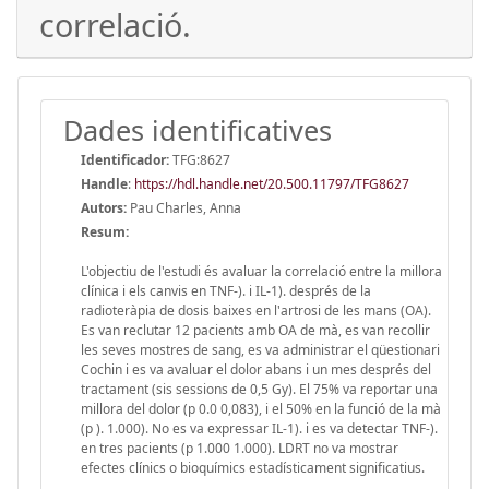
correlació.
Dades identificatives
Identificador:
TFG:8627
Handle
:
https://hdl.handle.net/20.500.11797/TFG8627
Autors:
Pau Charles, Anna
Resum:
L'objectiu de l'estudi és avaluar la correlació entre la millora
clínica i els canvis en TNF-). i IL-1). després de la
radioteràpia de dosis baixes en l'artrosi de les mans (OA).
Es van reclutar 12 pacients amb OA de mà, es van recollir
les seves mostres de sang, es va administrar el qüestionari
Cochin i es va avaluar el dolor abans i un mes després del
tractament (sis sessions de 0,5 Gy). El 75% va reportar una
millora del dolor (p 0.0 0,083), i el 50% en la funció de la mà
(p ). 1.000). No es va expressar IL-1). i es va detectar TNF-).
en tres pacients (p 1.000 1.000). LDRT no va mostrar
efectes clínics o bioquímics estadísticament significatius.