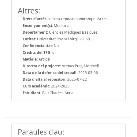
Altres:
Drets d'accés:
info:eu-repo/semantics/openAccess
Ensenyament(s):
Medicina
Departament:
Ciències Mèdiques Bàsiques
Entitat:
Universitat Rovira i Virgili (URV)
Confidencialitat:
No
Crèdits del TFG:
6
Matèria:
Artrosi
Director del projecte:
Arenas Prat, Meritxell
Data de la defensa del treball:
2025-05-06
Data d'alta al repositori:
2025-07-22
Curs acadèmic:
2024-2025
Estudiant:
Pau Charles, Anna
Paraules clau: