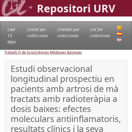
Repositori URV
Last
Llistat per
Llistado por
List for
15
col·leccions
colecciones
collections
days
Treballs Fi de Grau
Ciències Mèdiques Bàsiques
Estudi observacional
longitudinal prospectiu en
pacients amb artrosi de mà
tractats amb radioteràpia a
dosis baixes: efectes
moleculars antiinflamatoris,
resultats clínics i la seva