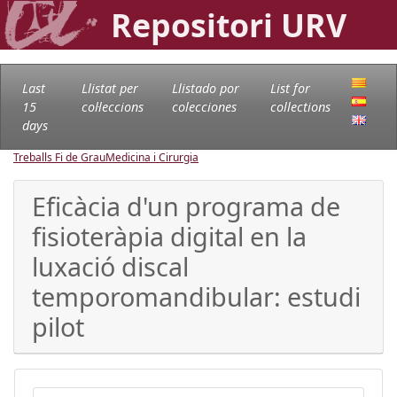
Repositori URV
Last
Llistat per
Llistado por
List for
15
col·leccions
colecciones
collections
days
Treballs Fi de Grau
Medicina i Cirurgia
Eficàcia d'un programa de
fisioteràpia digital en la
luxació discal
temporomandibular: estudi
pilot