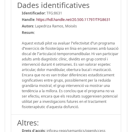
Dades identificatives
Identificador:
TFG:8631
Handle
:
https://hdl.handle.net/20.500.11797/TFG8631
Autors:
Lapedriza Ramos, Moisés
Resum:
Aquest estudi pilot va avaluar l‟efectivitat d‟un programa
d‟exercicis de fisioteràpia en línia en persones amb luxació
discal de l‟articulació temporomandibular. Hi van participar
adults amb diagnòstic clínic, dividits en grup control i
intervenció durant 4 setmanes. Es van valorar espetec
articular, dolor mandibular, obertura bucal i masticació.
Encara que no es van trobar diferències estadísticament
significatives entre grups, possiblement per la reduïda
grandària mostral, el grup intervenció va mostrar una
tendència a la millora. Es conclou que el programa no va
ser efectiu, encara que els resultats suggereixen potencial
utilitat per a investigacions futures en el tractament
fisioterapèutic d'aquesta disfunció.
Altres:
Drets d'accés:
info:eu-repo/semantics/openAccess