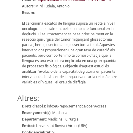
Autors:
Miró Tudela, Antonio
Resum:
El carcinoma escatós de llengua suposa un repte a nivell
oncològic, especialment pel seu impacte funcional en la
deglució. El seu tractament es basa principalment en la
resecció quirúrgica del tumor mitjançant glossectomia
parcial, hemiglosectomía o glossectomia total. Aquestes
intervencions proporcionen una gran taxa de curació als
pacients, però comporten molta comorbiditat ja que la
llengua és una estructura implicada en una gran quantitat
de processos fisiològics. L'objectiu d'aquest estudi és
analitzar l'evolució de la capacitat deglutòria en pacients
intervinguts de càncer de llengua i valorar la relació entre
variables clíniques i el grau de disfàgia
Altres:
Drets d'accés:
info:eu-repo/semantics/openAccess
Ensenyament(s):
Medicina
Departament:
Medicina i Cirurgia
Entitat:
Universitat Rovira i Virgili (URV)
Confidencialitat:
Si