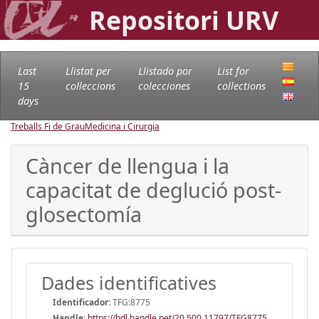
Repositori URV
Last
Llistat per
Llistado por
List for
15
col·leccions
colecciones
collections
days
Treballs Fi de Grau
Medicina i Cirurgia
Càncer de llengua i la
capacitat de deglució post-
glosectomía
Dades identificatives
Identificador:
TFG:8775
Handle
:
https://hdl.handle.net/20.500.11797/TFG8775