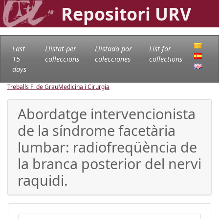
Repositori URV
Last
Llistat per
Llistado por
List for
15
col·leccions
colecciones
collections
days
Treballs Fi de Grau
Medicina i Cirurgia
Abordatge intervencionista
de la síndrome facetària
lumbar: radiofreqüència de
la branca posterior del nervi
raquidi.