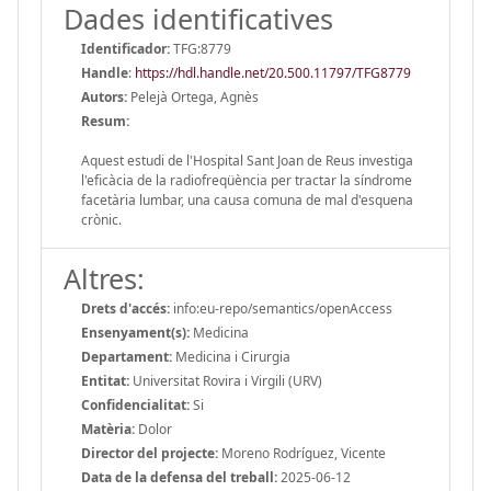
Dades identificatives
Identificador:
TFG:8779
Handle
:
https://hdl.handle.net/20.500.11797/TFG8779
Autors:
Pelejà Ortega, Agnès
Resum:
Aquest estudi de l'Hospital Sant Joan de Reus investiga
l'eficàcia de la radiofreqüència per tractar la síndrome
facetària lumbar, una causa comuna de mal d'esquena
crònic.
Altres:
Drets d'accés:
info:eu-repo/semantics/openAccess
Ensenyament(s):
Medicina
Departament:
Medicina i Cirurgia
Entitat:
Universitat Rovira i Virgili (URV)
Confidencialitat:
Si
Matèria:
Dolor
Director del projecte:
Moreno Rodríguez, Vicente
Data de la defensa del treball:
2025-06-12