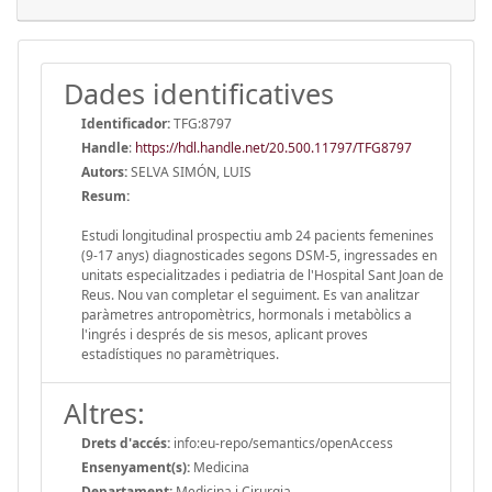
Dades identificatives
Identificador:
TFG:8797
Handle
:
https://hdl.handle.net/20.500.11797/TFG8797
Autors:
SELVA SIMÓN, LUIS
Resum:
Estudi longitudinal prospectiu amb 24 pacients femenines
(9-17 anys) diagnosticades segons DSM-5, ingressades en
unitats especialitzades i pediatria de l'Hospital Sant Joan de
Reus. Nou van completar el seguiment. Es van analitzar
paràmetres antropomètrics, hormonals i metabòlics a
l'ingrés i després de sis mesos, aplicant proves
estadístiques no paramètriques.
Altres:
Drets d'accés:
info:eu-repo/semantics/openAccess
Ensenyament(s):
Medicina
Departament:
Medicina i Cirurgia