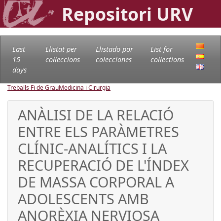
Repositori URV
Last
Llistat per
Llistado por
List for
15
col·leccions
colecciones
collections
days
Treballs Fi de Grau
Medicina i Cirurgia
ANÀLISI DE LA RELACIÓ
ENTRE ELS PARÀMETRES
CLÍNIC-ANALÍTICS I LA
RECUPERACIÓ DE L'ÍNDEX
DE MASSA CORPORAL A
ADOLESCENTS AMB
ANORÈXIA NERVIOSA