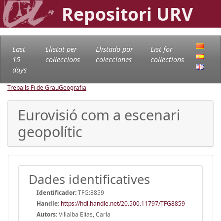
Repositori URV
Last
Llistat per
Llistado por
List for
15
col·leccions
colecciones
collections
days
Treballs Fi de Grau
Geografia
Eurovisió com a escenari
geopolític
Dades identificatives
Identificador:
TFG:8859
Handle
:
https://hdl.handle.net/20.500.11797/TFG8859
Autors:
Villalba Elías, Carla