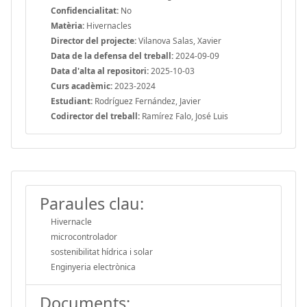
Confidencialitat:
No
Matèria:
Hivernacles
Director del projecte:
Vilanova Salas, Xavier
Data de la defensa del treball:
2024-09-09
Data d'alta al repositori:
2025-10-03
Curs acadèmic:
2023-2024
Estudiant:
Rodríguez Fernández, Javier
Codirector del treball:
Ramírez Falo, José Luis
Paraules clau:
Hivernacle
microcontrolador
sostenibilitat hídrica i solar
Enginyeria electrònica
Documents: