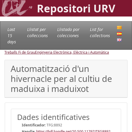
Repositori URV
Last
Llistat per
Llistado por
List for
15
col·leccions
colecciones
collections
days
Treballs Fi de Grau
Enginyeria Electrònica, Elèctrica i Automàtica
Automatització d'un
hivernacle per al cultiu de
maduixa i maduixot
Dades identificatives
Identificador:
TFG:8892
Handle
:
https://hdl.handle.net/20.500.11797/TFG8892