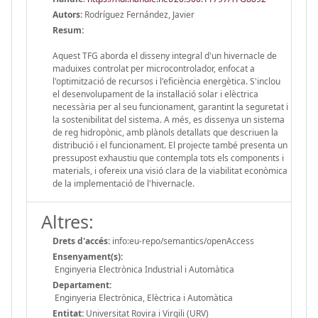
Autors:
Rodríguez Fernández, Javier
Resum:
Aquest TFG aborda el disseny integral d'un hivernacle de
maduixes controlat per microcontrolador, enfocat a
l'optimització de recursos i l'eficiència energètica. S'inclou
el desenvolupament de la instal·lació solar i elèctrica
necessària per al seu funcionament, garantint la seguretat i
la sostenibilitat del sistema. A més, es dissenya un sistema
de reg hidropònic, amb plànols detallats que descriuen la
distribució i el funcionament. El projecte també presenta un
pressupost exhaustiu que contempla tots els components i
materials, i ofereix una visió clara de la viabilitat econòmica
de la implementació de l'hivernacle.
Altres:
Drets d'accés:
info:eu-repo/semantics/openAccess
Ensenyament(s):
Enginyeria Electrònica Industrial i Automàtica
Departament:
Enginyeria Electrònica, Elèctrica i Automàtica
Entitat:
Universitat Rovira i Virgili (URV)