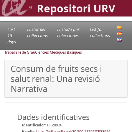
Repositori URV
Last
Llistat per
Llistado por
List for
15
col·leccions
colecciones
collections
days
Treballs Fi de Grau
Ciències Mèdiques Bàsiques
Consum de fruits secs i
salut renal: Una revisió
Narrativa
Dades identificatives
Identificador:
TFG:8926
Handle
:
https://hdl.handle.net/20.500.11797/TFG8926