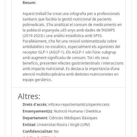
Resum:
Aquest treball ha creat una infografia per a professionals
sanitaris que facilita la gestió nutricional de pacients
polimedicats. S’ha analitzat el consum de medicaments en
la població espanyola ≥65 anys amb dades de l’AEMPS
(2019-2023) i una anàlisi estadística amb SPSS.
Paral·lelament, s’ha fet una revisió sistematitzada sobre
antidiabètics no insulínics, especialment els agonistes del
receptor GLP-1 (AGLP-1). Els AGLP-1 són l’únic subgrup
amb augment significatiu de consum. Tot i els seus
beneficis, presenten efectes gastrointestinals i interaccions
amb impacte nutricional. Es destaca la importància d’una
atenció multidisciplinària amb dietistes-nutricionistes en
equips geriàtrics.
Altres:
Drets d'accés:
info:eu-repo/semantics/openAccess
Ensenyament(s):
Nutrició Humana i Dietètica
Departament:
Ciències Mèdiques Bàsiques
Entitat:
Universitat Rovira i Virgili (URV)
Confidencialitat:
No