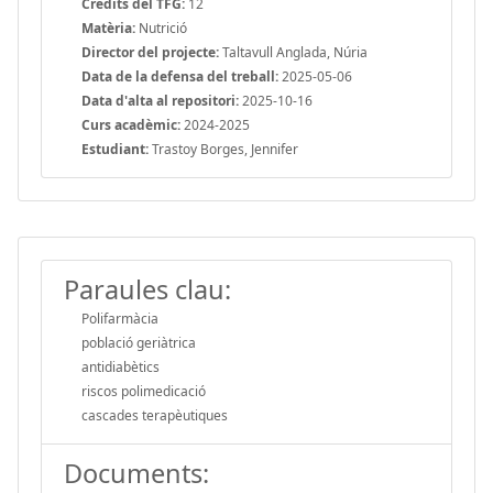
Crèdits del TFG:
12
Matèria:
Nutrició
Director del projecte:
Taltavull Anglada, Núria
Data de la defensa del treball:
2025-05-06
Data d'alta al repositori:
2025-10-16
Curs acadèmic:
2024-2025
Estudiant:
Trastoy Borges, Jennifer
Paraules clau:
Polifarmàcia
població geriàtrica
antidiabètics
riscos polimedicació
cascades terapèutiques
Documents: