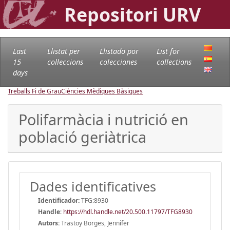
Repositori URV
Last
Llistat per
Llistado por
List for
15
col·leccions
colecciones
collections
days
Treballs Fi de Grau
Ciències Mèdiques Bàsiques
Polifarmàcia i nutrició en
població geriàtrica
Dades identificatives
Identificador:
TFG:8930
Handle
:
https://hdl.handle.net/20.500.11797/TFG8930
Autors:
Trastoy Borges, Jennifer