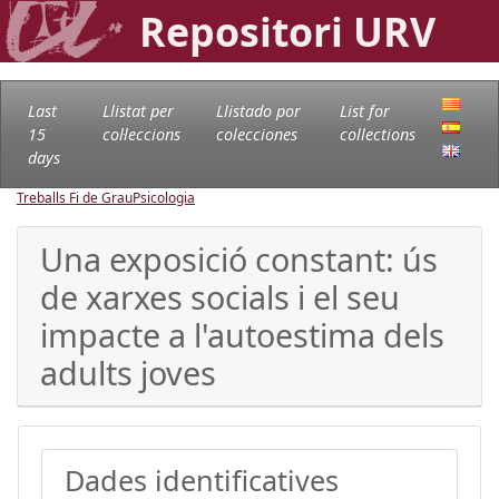
Repositori URV
Last
Llistat per
Llistado por
List for
15
col·leccions
colecciones
collections
days
Treballs Fi de Grau
Psicologia
Una exposició constant: ús
de xarxes socials i el seu
impacte a l'autoestima dels
adults joves
Dades identificatives