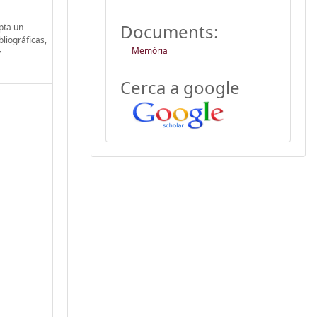
Documents:
pta un
liográficas,
Memòria
y
Cerca a google