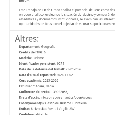
Resum:
Este Trabajo de Fin de Grado analiza el potencial de Reus como des
enfoque analítico, evaluando la situación del destino y comparándo
estadísticas y documentos institucionales, se examinan las infraestr
oportunidades de Reus, con el objetivo de valorar su posicionamie
Altres:
Departament:
Geografia
Crèdits del TFG:
6
Matèria:
Turisme
Identificador persistent:
9274
Data de la defensa del treball:
23-01-2026
Data d'alta al repositori:
2026-17-02
Curs acadèmic:
2025-2026
Estudiant:
Adam, Nadia
Codirector del treball:
39922056J
Drets d'accés:
info:eu-repo/semantics/openAccess
Ensenyament(s):
Gestió de Turisme i Hoteleria
Entitat:
Universitat Rovira i Virgili (URV)
Confidencialitat:
No