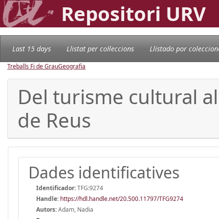
Repositori URV
Last 15 days
Llistat per col·leccions
Llistado por coleccion
Treballs Fi de Grau
Geografia
Del turisme cultural a
de Reus
Dades identificatives
Identificador:
TFG:9274
Handle
:
https://hdl.handle.net/20.500.11797/TFG9274
Autors:
Adam, Nadia