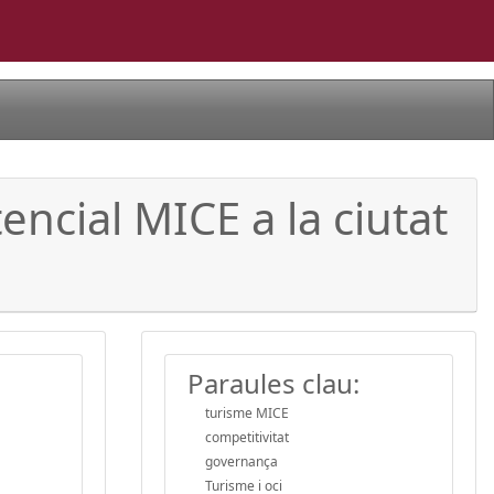
encial MICE a la ciutat
Paraules clau:
turisme MICE
competitivitat
governança
Turisme i oci