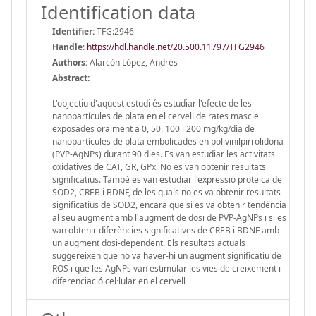
Identification data
Identifier:
TFG:2946
Handle
:
https://hdl.handle.net/20.500.11797/TFG2946
Authors:
Alarcón López, Andrés
Abstract:
L'objectiu d'aquest estudi és estudiar l'efecte de les
nanopartícules de plata en el cervell de rates mascle
exposades oralment a 0, 50, 100 i 200 mg/kg/dia de
nanopartícules de plata embolicades en polivinilpirrolidona
(PVP-AgNPs) durant 90 dies. Es van estudiar les activitats
oxidatives de CAT, GR, GPx. No es van obtenir resultats
significatius. També es van estudiar l'expressió proteica de
SOD2, CREB i BDNF, de les quals no es va obtenir resultats
significatius de SOD2, encara que si es va obtenir tendència
al seu augment amb l'augment de dosi de PVP-AgNPs i si es
van obtenir diferències significatives de CREB i BDNF amb
un augment dosi-dependent. Els resultats actuals
suggereixen que no va haver-hi un augment significatiu de
ROS i que les AgNPs van estimular les vies de creixement i
diferenciació cel·lular en el cervell