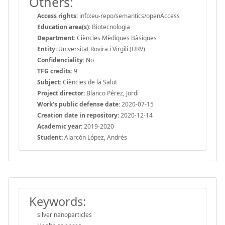
Others:
Access rights:
info:eu-repo/semantics/openAccess
Education area(s):
Biotecnologia
Department:
Ciències Mèdiques Bàsiques
Entity:
Universitat Rovira i Virgili (URV)
Confidenciality:
No
TFG credits:
9
Subject:
Ciències de la Salut
Project director:
Blanco Pérez, Jordi
Work's public defense date:
2020-07-15
Creation date in repository:
2020-12-14
Academic year:
2019-2020
Student:
Alarcón López, Andrés
Keywords:
silver nanoparticles