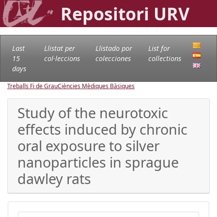
Repositori URV
Last
Llistat per
Llistado por
List for
15
col·leccions
colecciones
collections
days
Treballs Fi de Grau
Ciències Mèdiques Bàsiques
Study of the neurotoxic
effects induced by chronic
oral exposure to silver
nanoparticles in sprague
dawley rats