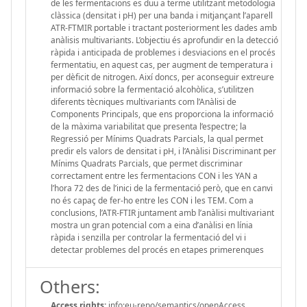
de les fermentacions es duu a terme utilitzant metodologia
clàssica (densitat i pH) per una banda i mitjançant l’aparell
ATR-FTMIR portable i tractant posteriorment les dades amb
anàlisis multivariants. L’objectiu és aprofundir en la detecció
ràpida i anticipada de problemes i desviacions en el procés
fermentatiu, en aquest cas, per augment de temperatura i
per dèficit de nitrogen. Així doncs, per aconseguir extreure
informació sobre la fermentació alcohòlica, s’utilitzen
diferents tècniques multivariants com l’Anàlisi de
Components Principals, que ens proporciona la informació
de la màxima variabilitat que presenta l’espectre; la
Regressió per Mínims Quadrats Parcials, la qual permet
predir els valors de densitat i pH, i l’Anàlisi Discriminant per
Mínims Quadrats Parcials, que permet discriminar
correctament entre les fermentacions CON i les YAN a
l’hora 72 des de l’inici de la fermentació però, que en canvi
no és capaç de fer-ho entre les CON i les TEM. Com a
conclusions, l’ATR-FTIR juntament amb l’anàlisi multivariant
mostra un gran potencial com a eina d’anàlisi en línia
ràpida i senzilla per controlar la fermentació del vi i
detectar problemes del procés en etapes primerenques
Others:
Access rights:
info:eu-repo/semantics/openAccess