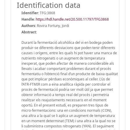
Identification data
Identifier:
TFG:3868
Handle
:
https://hdl.handle.net/20.500.11797/TFG3868
Authors:
Rovira Fortuny, Jordi
Abstract:
Durant la fermentació alcohòlica del vi en bodega poden
produir-se diferents desviacions que poden tenir diferents
causes i orígens, entre les quals hi pot haver una manca de
nutrients nitrogenats o un augment de temperatura
inesperat, que poden afectar de manera considerable als
llevats i acabar comportant problemes durant el procés
fermentatiu o l’obtenció final d’un producte de baixa qualitat
que pot implicar pèrdues econòmiques al celler. L’ús de
l’ATR-FTMIR com a eina analítica ràpida per controlar el
procés de fermentació podria ser molt útil ja que permet
obtenir informació a temps real del procés i permetria
realitzar els reajustaments necessaris en el moment
oportú. En el present estudi, es preparen tres tipus de
micro-fermentacions: una en condicions normals (CON),
una altra a la qual se li aplica un augment de temperatura
en un moment determinat (TEM) i una altra a la qual no se
li subministra compostos nitrogenats (YAN). El seguiment