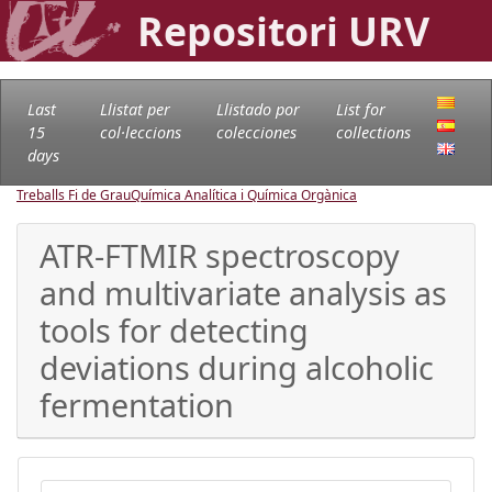
Repositori URV
Last
Llistat per
Llistado por
List for
15
col·leccions
colecciones
collections
days
Treballs Fi de Grau
Química Analítica i Química Orgànica
ATR-FTMIR spectroscopy
and multivariate analysis as
tools for detecting
deviations during alcoholic
fermentation