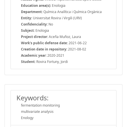
Education area(s):
Enologia
Department:
Química Analítica i Química Orgànica
Entity:
Universitat Rovira i Virgili (URV)
Confidenciality:
No
Subject:
Enologia
Project director:
Aceña Muñoz, Laura
Work's public defense date:
2021-06-22
Creation date in repository:
2021-08-02
Academic year:
2020-2021
Student:
Rovira Fortuny, Jordi
Keywords:
fermentation monitoring
multivariate analysis
Enology