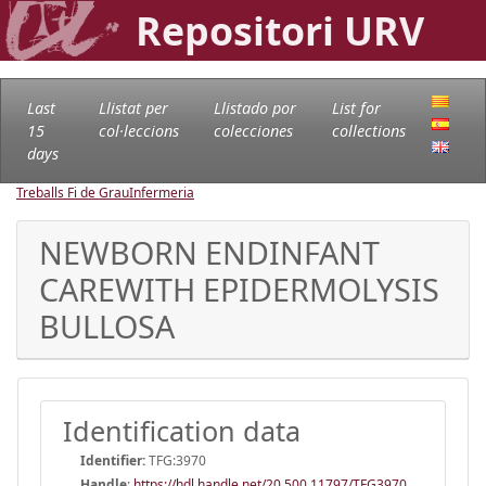
Repositori URV
Last
Llistat per
Llistado por
List for
15
col·leccions
colecciones
collections
days
Treballs Fi de Grau
Infermeria
NEWBORN ENDINFANT
CAREWITH EPIDERMOLYSIS
BULLOSA
Identification data
Identifier:
TFG:3970
Handle
:
https://hdl.handle.net/20.500.11797/TFG3970