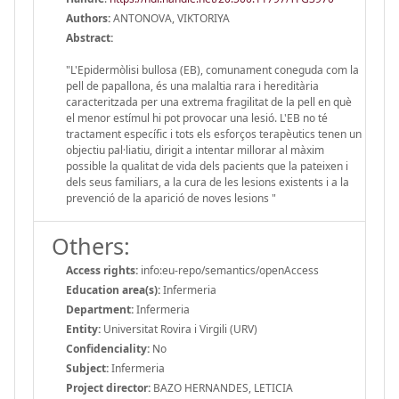
Authors:
ANTONOVA, VIKTORIYA
Abstract:
"L'Epidermòlisi bullosa (EB), comunament coneguda com la
pell de papallona, ​​és una malaltia rara i hereditària
caracteritzada per una extrema fragilitat de la pell en què
el menor estímul hi pot provocar una lesió. L'EB no té
tractament específic i tots els esforços terapèutics tenen un
objectiu pal·liatiu, dirigit a intentar millorar al màxim
possible la qualitat de vida dels pacients que la pateixen i
dels seus familiars, a la cura de les lesions existents i a la
prevenció de la aparició de noves lesions "
Others:
Access rights:
info:eu-repo/semantics/openAccess
Education area(s):
Infermeria
Department:
Infermeria
Entity:
Universitat Rovira i Virgili (URV)
Confidenciality:
No
Subject:
Infermeria
Project director:
BAZO HERNANDES, LETICIA