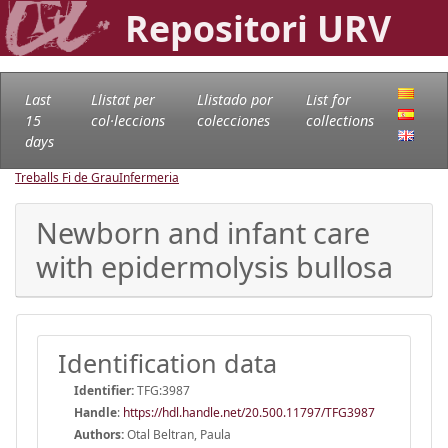
Repositori URV
Last
Llistat per
Llistado por
List for
15
col·leccions
colecciones
collections
days
Treballs Fi de Grau
Infermeria
Newborn and infant care
with epidermolysis bullosa
Identification data
Identifier:
TFG:3987
Handle
:
https://hdl.handle.net/20.500.11797/TFG3987
Authors:
Otal Beltran, Paula