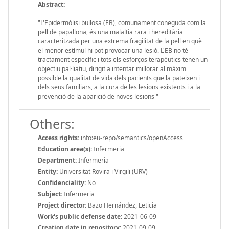
Abstract:
"L'Epidermòlisi bullosa (EB), comunament coneguda com la
pell de papallona, ​​és una malaltia rara i hereditària
caracteritzada per una extrema fragilitat de la pell en què
el menor estímul hi pot provocar una lesió. L'EB no té
tractament específic i tots els esforços terapèutics tenen un
objectiu pal·liatiu, dirigit a intentar millorar al màxim
possible la qualitat de vida dels pacients que la pateixen i
dels seus familiars, a la cura de les lesions existents i a la
prevenció de la aparició de noves lesions "
Others:
Access rights:
info:eu-repo/semantics/openAccess
Education area(s):
Infermeria
Department:
Infermeria
Entity:
Universitat Rovira i Virgili (URV)
Confidenciality:
No
Subject:
Infermeria
Project director:
Bazo Hernández, Leticia
Work's public defense date:
2021-06-09
Creation date in repository:
2021-09-09