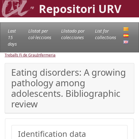
Repositori URV
Last
Llistat per
Llistado por
List for
15
col·leccions
colecciones
collections
days
Treballs Fi de Grau
Infermeria
Eating disorders: A growing
pathology among
adolescents. Bibliographic
review
Identification data