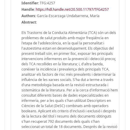
Identifier:
TFG:4257
Handle
:
https://hdl.handle.net/20.500.11797/TFG4257
Authors:
García-Escarzaga Undabarrena, María
Abstract:
Els Trastorns de la Conducta Alimentària (TCA) són un dels
problemes de salut produïts amb major freqüència en
l'etapa de l'adolescència, en la qual la personalitat i
l'autoestima estan en desenvolupament. Els objectius del
present treball són, en primer lloc, exposar les principals
intervencions infermeres en la prevenció i detecció precoç
dels TCA recollides en la literatura; i, d'altra banda,
conèixer la incidència i prevalença dels principals TCA,
analitzar els factors de risc més prevalents i determinar la
influència de les xarxes socials. S'ha dut a terme a través
d'una metodologia basada en la revisió estructurada i
sistemàtica de la literatura. Per a la cerca d'informació hem
consultat diferents bases de dades especialitzades en
infermeria, per a les quals s'han utilitzat Descriptors en
Ciències de la Salut (DeSC) combinats amb operadors
booleans. Aplicant els criteris d'inclusió i exclusió i després
de la lectura del títol i resums dels documents obtinguts
s'han recuperat 792 documents dels quals s'han
seleccionat un total de 18 documents. Després de la revisió