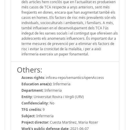
dels articles hem conclòs que en l'actualitat es produeixen
més casos de TCA respecte a anys anteriors, sent més
freqüents en dones, encara que han augmentat també els
casos en homes. Els factors de risc més prevalents són els
individuals, socioculturals i ambientals, i familiars. A més,
també influeixen en el desenvolupament dels TCA l'ús
indegut de les xarxes socials i el contingut que ofereixen als
adolescents els anomenats influencers. És important dur a
terme mesures de prevenció per a eliminar els factors de
risc i evitar la cronicitat de la malaltia, i per a això
infermeria exerceix un paper fonamental.
Others:
Access rights:
info:eu-repo/semantics/openAccess
Education area(s):
Infermeria
Department:
Infermeria
Entity:
Universitat Rovira i Virgili (URV)
Confidenciality:
No
TFG credits:
9
Subject:
Infermeria
Project director:
Cuesta Martínez, Maria Roser
Work's public defense date:
2021-06-07