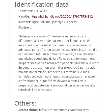
Identification data
Identifier:
TFG:4312
Handle
:
https://hdl.handle.net/20.500.11797/TFG4312
Authors:
Tigse Zaruma, Josselyn Elizabeth
Abstract:
Els/les professionals d'infermeria estan exposats
diàriament a la mort de pacients, per la qual cosa és
important que durant el grau rebin els coneixements
adequats per a afrontar aquestes experiències. Arran d'un
estudi quantitatiu descriptiu transversal, es va observar
que els/les estudiants de la URV no se senten totalment
preparats/es per a tractar amb pacients pròxims a la mort.
En general, presenten una millor preparació per a cuidar
malalts no terminals, respecte als terminals. A més,
variables sociodemogràfiques repercuteixen en el nivell
d'afrontament, autoeficàcia davant la mort i en la
preparació assistencial i emocional per a cuidar malalts
terminals i no terminals.
Others:
Access rights:
info:eu-repo/semantics/openAccess