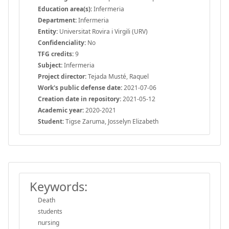
Education area(s):
Infermeria
Department:
Infermeria
Entity:
Universitat Rovira i Virgili (URV)
Confidenciality:
No
TFG credits:
9
Subject:
Infermeria
Project director:
Tejada Musté, Raquel
Work's public defense date:
2021-07-06
Creation date in repository:
2021-05-12
Academic year:
2020-2021
Student:
Tigse Zaruma, Josselyn Elizabeth
Keywords:
Death
students
nursing