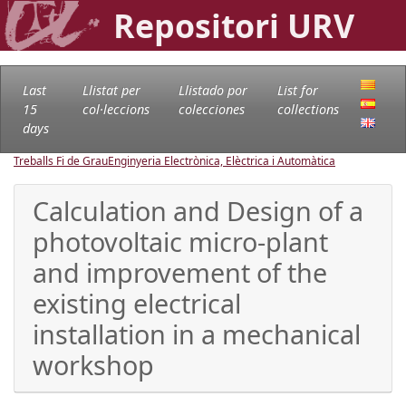
Repositori URV
Last
Llistat per
Llistado por
List for
15
col·leccions
colecciones
collections
days
Treballs Fi de Grau
Enginyeria Electrònica, Elèctrica i Automàtica
Calculation and Design of a
photovoltaic micro-plant
and improvement of the
existing electrical
installation in a mechanical
workshop