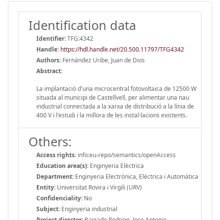
Identification data
Identifier:
TFG:4342
Handle
:
https://hdl.handle.net/20.500.11797/TFG4342
Authors:
Fernández Uribe, Juan de Dios
Abstract:
La implantació d'una microcentral fotovoltaica de 12500 W
situada al municipi de Castellvell, per alimentar una nau
industrial connectada a la xarxa de distribució a la línia de
400 V i l'estudi i la millora de les instal·lacions existents.
Others:
Access rights:
info:eu-repo/semantics/openAccess
Education area(s):
Enginyeria Elèctrica
Department:
Enginyeria Electrònica, Elèctrica i Automàtica
Entity:
Universitat Rovira i Virgili (URV)
Confidenciality:
No
Subject:
Enginyeria industrial
Project director:
Barrado Rodrigo, Jose Antonio