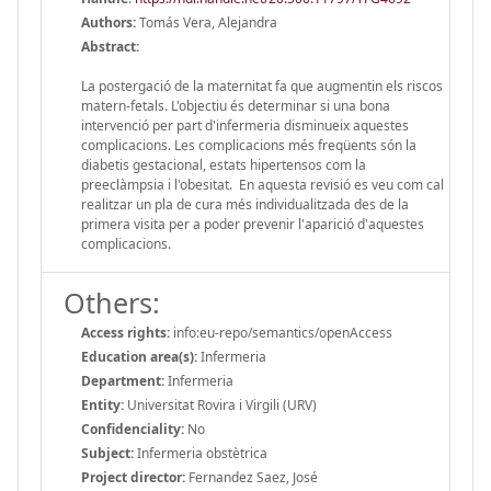
Authors:
Tomás Vera, Alejandra
Abstract:
La postergació de la maternitat fa que augmentin els riscos
matern-fetals. L'objectiu és determinar si una bona
intervenció per part d'infermeria disminueix aquestes
complicacions. Les complicacions més freqüents són la
diabetis gestacional, estats hipertensos com la
preeclàmpsia i l'obesitat. En aquesta revisió es veu com cal
realitzar un pla de cura més individualitzada des de la
primera visita per a poder prevenir l'aparició d'aquestes
complicacions.
Others:
Access rights:
info:eu-repo/semantics/openAccess
Education area(s):
Infermeria
Department:
Infermeria
Entity:
Universitat Rovira i Virgili (URV)
Confidenciality:
No
Subject:
Infermeria obstètrica
Project director:
Fernandez Saez, José