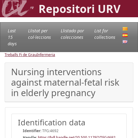
Repositori URV
Last
Llistat per
Llistado por
List for
15
col·leccions
colecciones
collections
days
Treballs Fi de Grau
Infermeria
Nursing interventions
against maternal-fetal risk
in elderly pregnancy
Identification data
Identifier:
TFG:4692
Handle
:
https://hdl.handle.net/20.500.11797/TFG4692