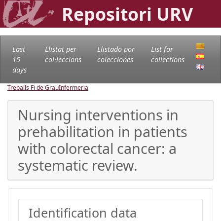
Repositori URV
Last
Llistat per
Llistado por
List for
15
col·leccions
colecciones
collections
days
Treballs Fi de Grau
Infermeria
Nursing interventions in
prehabilitation in patients
with colorectal cancer: a
systematic review.
Identification data