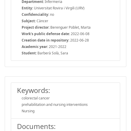
Department:
Infermeria
Entity:
Universitat Rovira i Virgili (URV)
Confidenciality:
no
Subject:
Càncer
Project director:
Berenguer Poblet, Marta
Work's public defense date:
2022-06-08
Creation date in repository:
2022-06-28
Academic year:
2021-2022
Student:
Barberà Solà, Sara
Keywords:
colorectal cancer
prehabilitation and nursing interventions
Nursing
Documents: