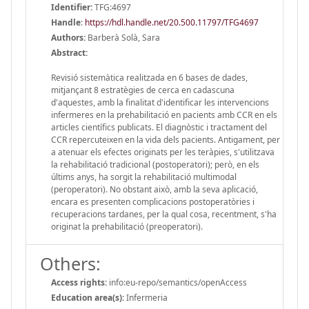
Identifier:
TFG:4697
Handle
:
https://hdl.handle.net/20.500.11797/TFG4697
Authors:
Barberà Solà, Sara
Abstract:
Revisió sistemàtica realitzada en 6 bases de dades,
mitjançant 8 estratègies de cerca en cadascuna
d'aquestes, amb la finalitat d'identificar les intervencions
infermeres en la prehabilitació en pacients amb CCR en els
articles científics publicats. El diagnòstic i tractament del
CCR repercuteixen en la vida dels pacients. Antigament, per
a atenuar els efectes originats per les teràpies, s'utilitzava
la rehabilitació tradicional (postoperatori); però, en els
últims anys, ha sorgit la rehabilitació multimodal
(peroperatori). No obstant això, amb la seva aplicació,
encara es presenten complicacions postoperatòries i
recuperacions tardanes, per la qual cosa, recentment, s'ha
originat la prehabilitació (preoperatori).
Others:
Access rights:
info:eu-repo/semantics/openAccess
Education area(s):
Infermeria