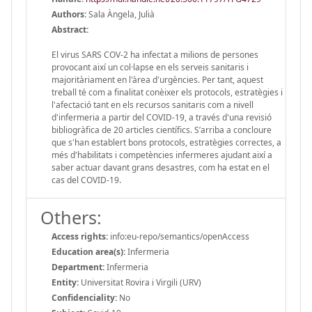
Authors:
Sala Àngela, Julià
Abstract:
El virus SARS COV-2 ha infectat a milions de persones
provocant així un col·lapse en els serveis sanitaris i
majoritàriament en l'àrea d'urgències. Per tant, aquest
treball té com a finalitat conèixer els protocols, estratègies i
l'afectació tant en els recursos sanitaris com a nivell
d'infermeria a partir del COVID-19, a través d'una revisió
bibliogràfica de 20 articles científics. S’arriba a concloure
que s'han establert bons protocols, estratègies correctes, a
més d'habilitats i competències infermeres ajudant així a
saber actuar davant grans desastres, com ha estat en el
cas del COVID-19.
Others:
Access rights:
info:eu-repo/semantics/openAccess
Education area(s):
Infermeria
Department:
Infermeria
Entity:
Universitat Rovira i Virgili (URV)
Confidenciality:
No