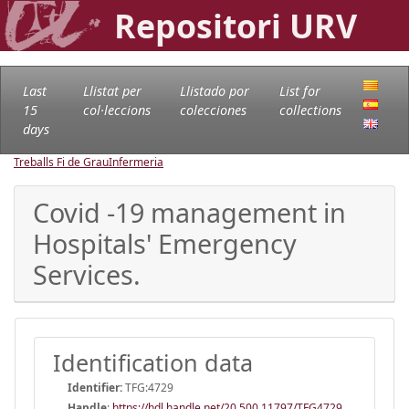
Repositori URV
Last
Llistat per
Llistado por
List for
15
col·leccions
colecciones
collections
days
Treballs Fi de Grau
Infermeria
Covid -19 management in
Hospitals' Emergency
Services.
Identification data
Identifier:
TFG:4729
Handle
:
https://hdl.handle.net/20.500.11797/TFG4729