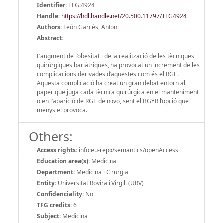
Identifier:
TFG:4924
Handle
:
https://hdl.handle.net/20.500.11797/TFG4924
Authors:
León Garcés, Antoni
Abstract:
L’augment de l’obesitat i de la realització de les tècniques
quirúrgiques bariàtriques, ha provocat un increment de les
complicacions derivades d’aquestes com és el RGE.
Aquesta complicació ha creat un gran debat entorn al
paper que juga cada tècnica quirúrgica en el manteniment
o en l’aparició de RGE de novo, sent el BGYR l’opció que
menys el provoca.
Others:
Access rights:
info:eu-repo/semantics/openAccess
Education area(s):
Medicina
Department:
Medicina i Cirurgia
Entity:
Universitat Rovira i Virgili (URV)
Confidenciality:
No
TFG credits:
6
Subject:
Medicina