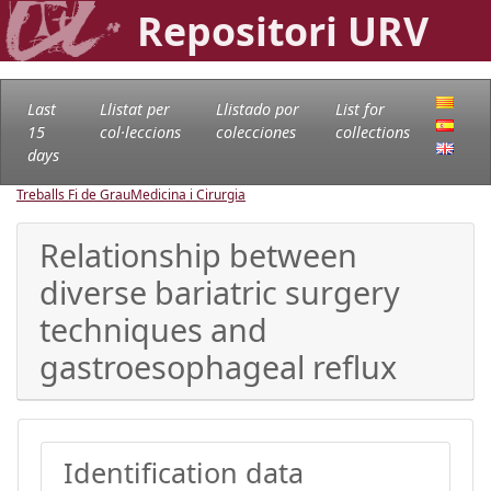
Repositori URV
Last
Llistat per
Llistado por
List for
15
col·leccions
colecciones
collections
days
Treballs Fi de Grau
Medicina i Cirurgia
Relationship between
diverse bariatric surgery
techniques and
gastroesophageal reflux
Identification data