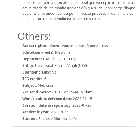
nefrectomia per la greu afectació renal que va implicar l'implant uret
actualitzada de les manifestacions clíniques i de l'abordatge diagnòs
pacients amb endometriosi per l'impacte psicosocial de la malaltia i
dificultar un maneig multidisciplinari dels casos.
Others:
Access rights:
info:eu-repo/semantics/openAccess
Education area(s):
Medicina
Department:
Medicina i Cirurgia
Entity:
Universitat Rovira i Virgili (URV)
Confidenciality:
No
TFG credits:
6
Subject:
Medicina
Project director:
De la Flor López, Miriam
Work's public defense date:
2022-06-15
Creation date in repository:
2022-07-20
Academic year:
2021-2022
Student:
Pacheco Moreno, Jesús