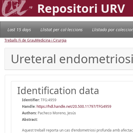
Repositori URV
Last 15 days
Llistat per col·leccions
Llistado por coleccio
Treballs Fi de Grau
Medicina i Cirurgia
Ureteral endometriosis
Identification data
Identifier:
TFG:4959
Handle
:
https://hdl.handle.net/20.500.11797/TFG4959
Authors:
Pacheco Moreno, Jesús
Abstract:
Aquest treball reporta un cas d'endometriosi profunda amb afectaci