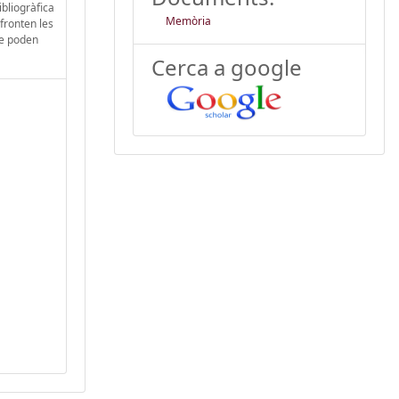
ibliogràfica
Memòria
nfronten les
ue poden
Cerca a google