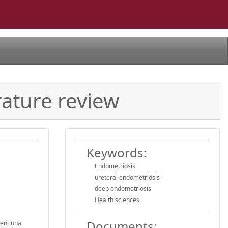
rature review
Keywords:
Endometriosis
ureteral endometriosis
deep endometriosis
Health sciences
Documents:
oent una