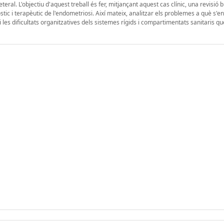
eral. L'objectiu d'aquest treball és fer, mitjançant aquest cas clínic, una revisió b
tic i terapèutic de l'endometriosi. Així mateix, analitzar els problemes a què s'e
 les dificultats organitzatives dels sistemes rígids i compartimentats sanitaris q